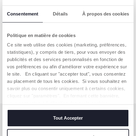
Consentement
Détails
À propos des cookies
LES HOCHETS CHICCO
Les enfants apprennent ainsi à coordonner leurs
mouvements en saisissant les hochets et en les agitant !
Politique en matière de cookies
LES JOUETS DE PROMENADES CHICCO
Ce site web utilise des cookies (marketing, préférences,
statistiques), y compris de tiers, pour vous envoyer des
Nous savons que se déplacer peut aussi être ennuyeux et
publicités et des services personnalisés en fonction de
fatiguant pour un enfant. C'est pourquoi Chicco a pensé à
des jouets de promenade pour le distraire et l’amuser en
vos préférences ou afin d'améliorer votre expérience sur
balade ou en voyage.
Lire la suite
le site. En cliquant sur "accepter tout", vous consentez
au placement de tous les cookies. Si vous souhaitez en
savoir plus ou consentir uniquement à certains cookies,
cliquez sur "paramètres". En fermant cette bannière,
vous consentez à l'utilisation des seuls cookies
techniques, qui sont essentiels au service demandé.
S'ABONNER À LA NEWSLETTER
Tout Accepter
Immédiatement pour vous un bon de 10 € à
dépenser en ligne.