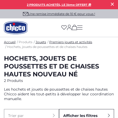
2 PRODUITS ACHETÉS, LE 3ème OFFERT 🎁
Une remise immédiate de 10 € pour vous !
(has more options on
Accueil
Produits
Jouets
Premiers jouets et activités
Hochets, jouets de poussettes et de chaises hautes
HOCHETS, JOUETS DE
POUSSETTES ET DE CHAISES
HAUTES NOUVEAU NÉ
2 Produits
Les hochets et jouets de poussettes et de chaises hautes
Chicco aident les tout-petits à développer leur coordination
manuelle.
Trier par
Afficher les filtres