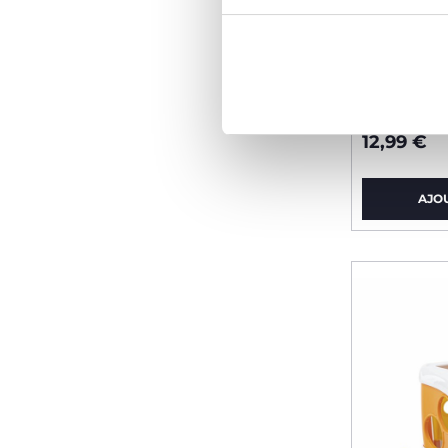
Faon Spr
12,99 €
AJO