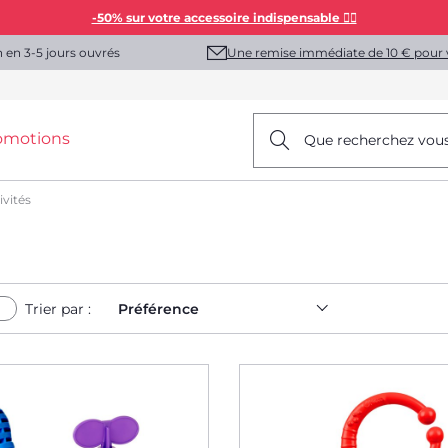
-50% sur votre accessoire indispensable 👯‍♀️
Une remise immédiate de 10 € pour 
n en 3-5 jours ouvrés
omotions
Que recherchez vou
ivités
Trier par :
Préférence