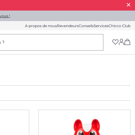
vous !
A propos de nous
Revendeurs
Conseils
Services
Chicco Club
(h
s ?