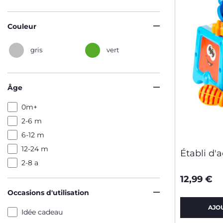
Couleur
gris
vert
Âge
0m+
2-6 m
6-12 m
12-24 m
Établi d'a
2-8 a
12,99 €
Occasions d'utilisation
AJO
Idée cadeau