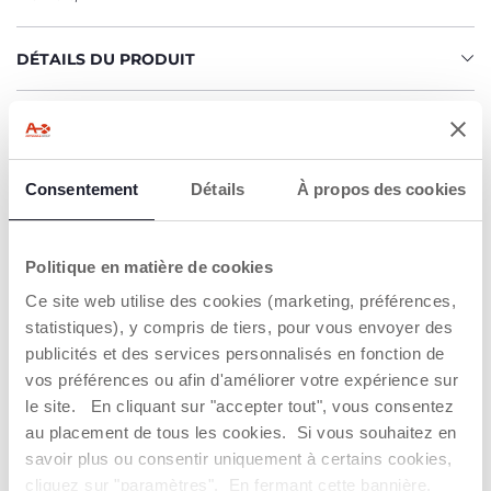
DÉTAILS DU PRODUIT
AVERTISSEMENTS ET INSTRUCTIONS
Consentement
Détails
À propos des cookies
Trouver un Revendeur
Politique en matière de cookies
NOS RECOMMANDATIONS
Ce site web utilise des cookies (marketing, préférences,
statistiques), y compris de tiers, pour vous envoyer des
publicités et des services personnalisés en fonction de
vos préférences ou afin d'améliorer votre expérience sur
le site. En cliquant sur "accepter tout", vous consentez
au placement de tous les cookies. Si vous souhaitez en
savoir plus ou consentir uniquement à certains cookies,
cliquez sur "paramètres". En fermant cette bannière,