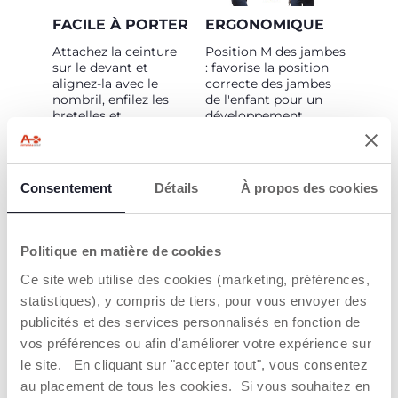
FACILE À PORTER
ERGONOMIQUE
Attachez la ceinture
Position M des jambes
sur le devant et
: favorise la position
alignez-la avec le
correcte des jambes
nombril, enfilez les
de l'enfant pour un
bretelles et
développement
positionnez le bébé.
anatomique optimal
Enfin, croisez les
de l'articulation de la
bretelles dans le dos
hanche. Position "C"
et faites un double
du dos. Soutien de la
Consentement
Détails
À propos des cookies
nœud.
tête et du cou.
Politique en matière de cookies
Ce site web utilise des cookies (marketing, préférences,
statistiques), y compris de tiers, pour vous envoyer des
publicités et des services personnalisés en fonction de
vos préférences ou afin d'améliorer votre expérience sur
CARACTÉRISTIQU
HYGIÈNE
le site. En cliquant sur "accepter tout", vous consentez
ES
MAXIMALE
au placement de tous les cookies. Si vous souhaitez en
SUPPLÉMENTAIRE