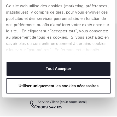
Ce site web utilise des cookies (marketing, préférences,
statistiques), y compris de tiers, pour vous envoyer des
publicités et des services personnalisés en fonction de
vos préférences ou afin d'améliorer votre expérience sur
le site. En cliquant sur "accepter tout", vous consentez
S'ABONNER À LA NEWSLETTER
au placement de tous les cookies. Si vous souhaitez en
Immédiatement pour vous un bon de 10 € à
savoir plus ou consentir uniquement à certains cookies,
dépenser en ligne.
cliquez sur "paramètres". En fermant cette bannière,
vous consentez à l'utilisation des seuls cookies
OBTENIR LA RÉDUCTION
techniques, qui sont essentiels au service demandé.
Tout Accepter
VOUS-AVEZ BESOIN DE NOUS
Utiliser uniquement les cookies nécessaires
CONTACTER ?
Service Client [coût appel local]
0809 542 125