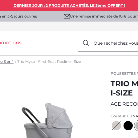
DERNIER JOUR : 2 PRODUITS ACHETÉS, LE 3ème OFFERT !
Une remise immédiate de 10 € pour 
n en 3-5 jours ouvrés
omotions
Que recherchez vou
o 3 en 1
Trio Mysa - First-Seat Recline i-Size
POUSSETTES T
TRIO M
I-SIZE
AGE REC
Couleur:
LUNA