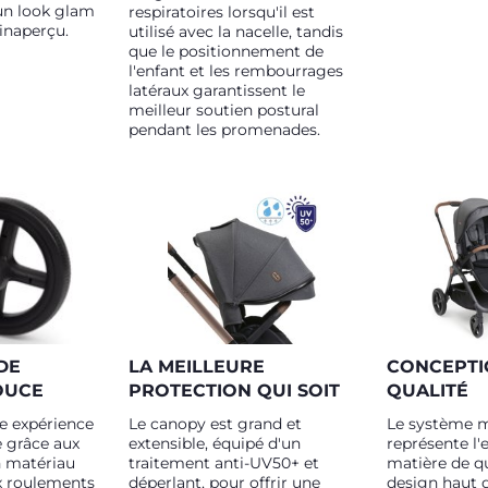
un look glam
respiratoires lorsqu'il est
inaperçu.
utilisé avec la nacelle, tandis
que le positionnement de
l'enfant et les rembourrages
latéraux garantissent le
meilleur soutien postural
pendant les promenades.
DE
LA MEILLEURE
CONCEPTI
OUCE
PROTECTION QUI SOIT
QUALITÉ
e expérience
Le canopy est grand et
Le système 
e grâce aux
extensible, équipé d'un
représente l'
n matériau
traitement anti-UV50+ et
matière de qu
ux roulements
déperlant, pour offrir une
design haut