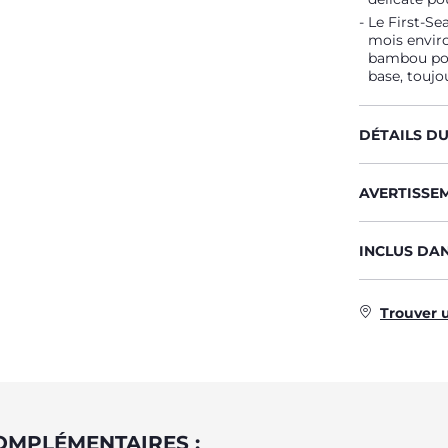
Le First-Se
mois enviro
bambou pour
base, toujo
DÉTAILS D
AVERTISSE
INCLUS DA
Trouver 
OMPLÉMENTAIRES :