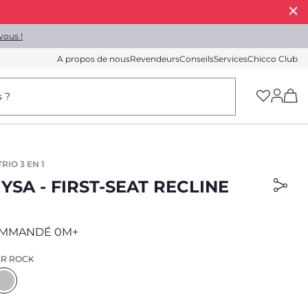
vous !
A propos de nous
Revendeurs
Conseils
Services
Chicco Club
(h
s ?
RIO 3 EN 1
YSA - FIRST-SEAT RECLINE
OMMANDÉ 0M+
R ROCK