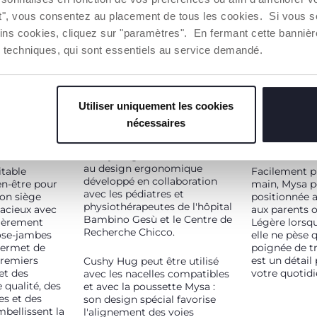
ut", vous consentez au placement de tous les cookies. Si vous s
ins cookies, cliquez sur "paramètres". En fermant cette banniè
ies techniques, qui sont essentiels au service demandé.
Utiliser uniquement les cookies
nécessaires
CUSHY HUG
SUPER LÉ
E STYLE
COMPACT
Cushy Hug est un réducteur
au design ergonomique
itable
Facilement pl
développé en collaboration
en-être pour
main, Mysa p
avec les pédiatres et
son siège
positionnée a
physiothérapeutes de l'hôpital
pacieux avec
aux parents o
Bambino Gesù et le Centre de
tièrement
Légère lorsqu'
Recherche Chicco.
pose-jambes
elle ne pèse 
 permet de
poignée de t
 premiers
est un détail
Cushy Hug peut être utilisé
 et des
votre quotidi
avec les nacelles compatibles
e qualité, des
et avec la poussette Mysa :
es et des
son design spécial favorise
mbellissent la
l'alignement des voies