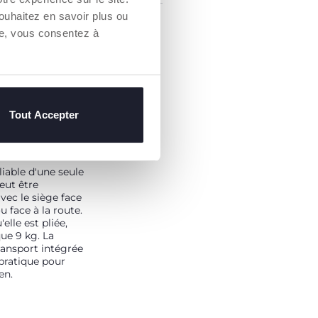
ouhaitez en savoir plus ou
re, vous consentez à
Tout Accepter
GÈRE ET
E
iable d'une seule
eut être
vec le siège face
u face à la route.
elle est pliée,
que 9 kg. La
ransport intégrée
 pratique pour
en.