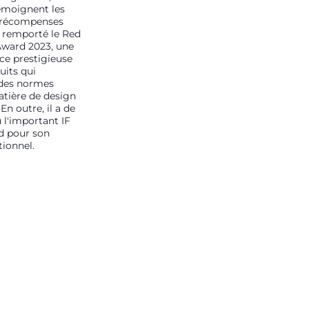
moignent les
récompenses
a remporté le Red
ward 2023, une
ce prestigieuse
uits qui
 des normes
atière de design
 En outre, il a de
 l'important IF
d pour son
ionnel.