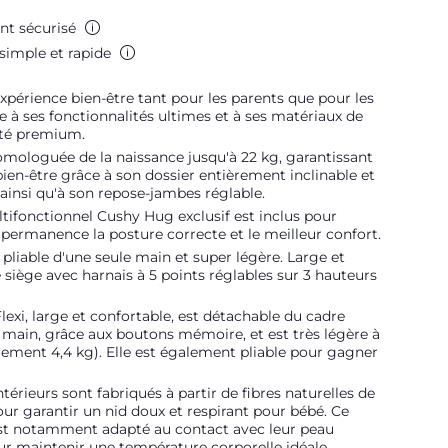
nt sécurisé
simple et rapide
expérience bien-être tant pour les parents que pour les
e à ses fonctionnalités ultimes et à ses matériaux de
ité premium.
mologuée de la naissance jusqu'à 22 kg, garantissant
bien-être grâce à son dossier entièrement inclinable et
 ainsi qu'à son repose-jambes réglable.
ltifonctionnel Cushy Hug exclusif est inclus pour
 permanence la posture correcte et le meilleur confort.
pliable d'une seule main et super légère. Large et
 siège avec harnais à 5 points réglables sur 3 hauteurs
Flexi, large et confortable, est détachable du cadre
 main, grâce aux boutons mémoire, et est très légère à
lement 4,4 kg). Elle est également pliable pour gagner
ntérieurs sont fabriqués à partir de fibres naturelles de
r garantir un nid doux et respirant pour bébé. Ce
st notamment adapté au contact avec leur peau
ur maintenir une température corporelle idéale.