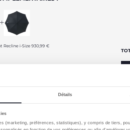
at Recline i-Size 930,99 €
TO
 €
Détails
CARACTÉRISTIQUES DU PRODUIT
kies
es (marketing, préférences, statistiques), y compris de tiers, p
POUSSETTE
NACELLE
SIÈGE-AUTO
rsonnalisés en fonction de vos préférences ou afin d'améliorer v