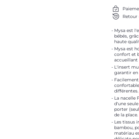
Paieme
Retour 
Mysa est l'
bébés, grâc
haute qual
Mysa est ho
confort et 
accueillant
L'insert mu
garantir en
Facilement 
confortable
différentes.
La nacelle 
d'une seule
porter (seu
de la place.
Les tissus i
bambou, pou
matériau e
délicate po