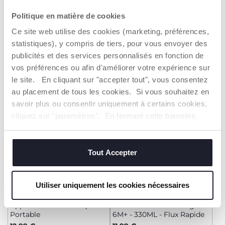
Set De Goupillons 3 en 1 -
Biberon NaturalFeeling -
Politique en matière de cookies
Brosse Biberon, Petite
Verre - 0M+ - 150ML - Flux
Ce site web utilise des cookies (marketing, préférences,
Brosse Et Pince
Lent
8,49 €
11,99 €
statistiques), y compris de tiers, pour vous envoyer des
publicités et des services personnalisés en fonction de
AJOUTER
AJOUTER
vos préférences ou afin d'améliorer votre expérience sur
le site. En cliquant sur "accepter tout", vous consentez
au placement de tous les cookies. Si vous souhaitez en
2=3
2=3
savoir plus ou consentir uniquement à certains cookies,
cliquez sur "paramètres". En fermant cette bannière,
vous consentez à l'utilisation des seuls cookies
techniques, qui sont essentiels au service demandé.
Tout Accepter
Utiliser uniquement les cookies nécessaires
+ COULEURS
Appareil Anti-Moustiques
Biberon NaturalFeeling -
Portable
6M+ - 330ML - Flux Rapide