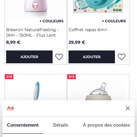
+ COULEURS
+ COULEURS
Biberon NaturalFeeling -
Coffret repas 6m+
0M+ - 150ML - Flux Lent
8,99 €
29,99 €
AJOUTER
AJOUTER
2=3
2=3
Consentement
Détails
À propos des cookies