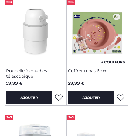
2=3
2=3
+ COULEURS
Poubelle à couches
Coffret repas 6m+
télescopique
59,99 €
29,99 €
AJOUTER
AJOUTER
2=3
2=3