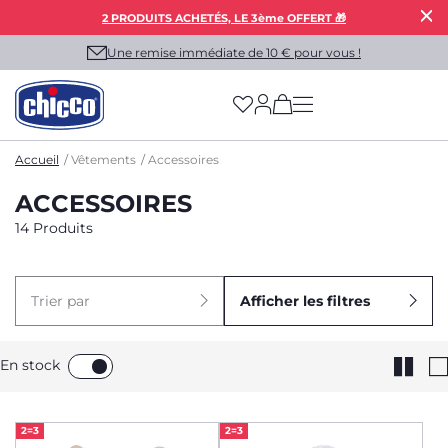
2 PRODUITS ACHETÉS, LE 3ème OFFERT 🎁
Une remise immédiate de 10 € pour vous !
(has more options on
Accueil
Vêtements
Accessoires
ACCESSOIRES
14 Produits
Trier par
Afficher les filtres
En stock
2=3
2=3