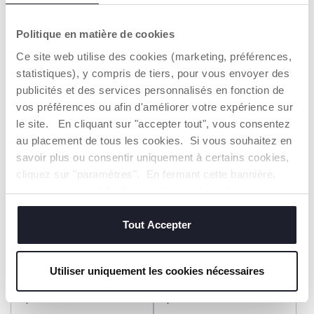
Sac de rangement
Serre-tête avec oreilles
19,99 €
7,99 €
Politique en matière de cookies
Ce site web utilise des cookies (marketing, préférences,
AJOUTER
AJOUTER
statistiques), y compris de tiers, pour vous envoyer des
publicités et des services personnalisés en fonction de
vos préférences ou afin d'améliorer votre expérience sur
2=3
2=3
le site. En cliquant sur "accepter tout", vous consentez
au placement de tous les cookies. Si vous souhaitez en
savoir plus ou consentir uniquement à certains cookies,
cliquez sur "paramètres". En fermant cette bannière,
vous consentez à l'utilisation des seuls cookies
techniques, qui sont essentiels au service demandé.
Tout Accepter
Sac à dos avec poche
Sac en forme de coquillage
Utiliser uniquement les cookies nécessaires
centrale
29,99 €
18,99 €