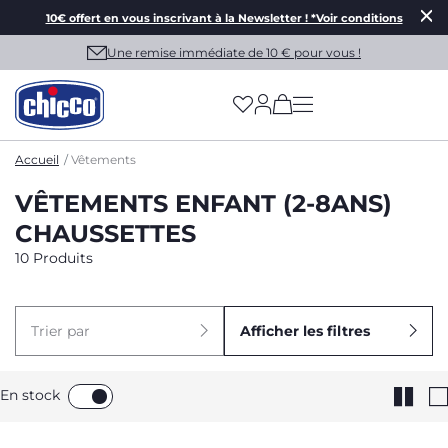
10€ offert en vous inscrivant à la Newsletter ! *Voir conditions
Une remise immédiate de 10 € pour vous !
(has more options on
Accueil
Vêtements
VÊTEMENTS ENFANT (2-8ANS)
CHAUSSETTES
10 Produits
Trier par
Afficher les filtres
En stock