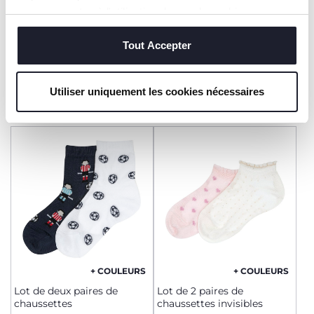
+ COULEURS
vous consentez à l'utilisation des seuls cookies
Chaussettes invisibles
Lot de 2 paires de
techniques, qui sont essentiels au service demandé.
chaussettes invisibles
Tout Accepter
6,99 €
8,99 €
AJOUTER
AJOUTER
Utiliser uniquement les cookies nécessaires
+ COULEURS
+ COULEURS
Lot de deux paires de
Lot de 2 paires de
chaussettes
chaussettes invisibles