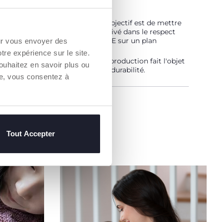
 est… Durable !
vé selon un programme dont l'objectif est de mettre
hé des fils certifiés de coton cultivé dans le respect
pes qui en font un coton DURABLE sur un plan
our vous envoyer des
ental, économique et social.
otre expérience sur le site.
aîne d'approvisionnement et de production fait l'objet
ouhaitez en savoir plus ou
bilité et des mêmes mesures de durabilité.
re, vous consentez à
un Revendeur
Tout Accepter