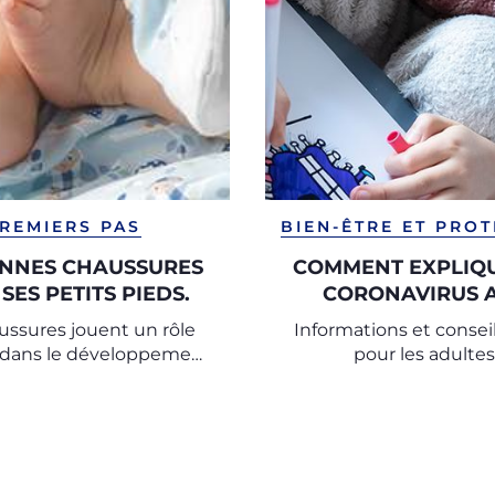
REMIERS PAS
BIEN-ÊTRE ET PRO
ONNES CHAUSSURES
COMMENT EXPLIQU
SES PETITS PIEDS.
CORONAVIRUS 
ENFANTS ?
ussures jouent un rôle
Informations et conseil
l dans le développement
pour les adultes
gique des pieds, il faut
les choisir avec soin.