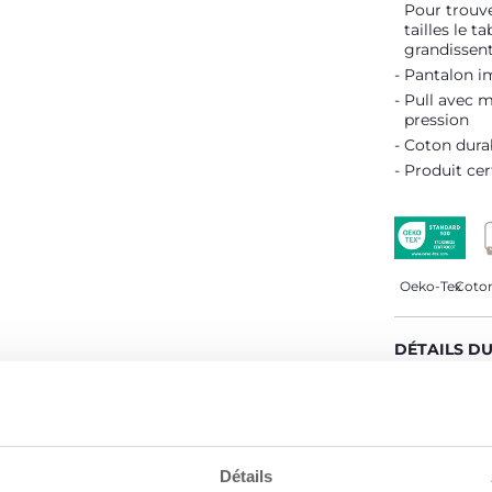
Pour trouve
tailles le t
grandissent
Pantalon i
Pull avec m
pression
Coton dura
Produit cer
Oeko-Tex
Coton
DÉTAILS D
AVERTISSE
Détails
CHICCO S'