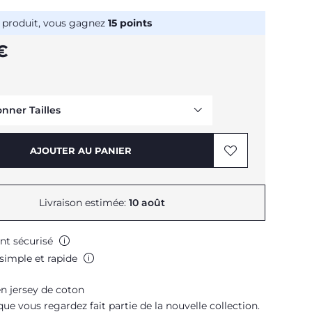
 produit, vous gagnez
15
points
€
onner Tailles
Me prévenir
AJOUTER AU PANIER
Me prévenir
Me prévenir
Livraison estimée:
10 août
Me prévenir
nt sécurisé
Me prévenir
simple et rapide
Me prévenir
n jersey de coton
que vous regardez fait partie de la nouvelle collection.