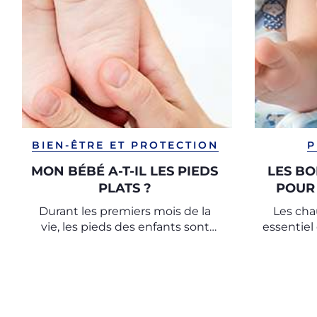
BIEN-ÊTRE ET PROTECTION
P
MON BÉBÉ A-T-IL LES PIEDS
LES B
PLATS ?
POUR 
Durant les premiers mois de la
Les cha
vie, les pieds des enfants sont
essentie
plats. Il s'agit d'un phénomène
physiolo
naturel.
donc 