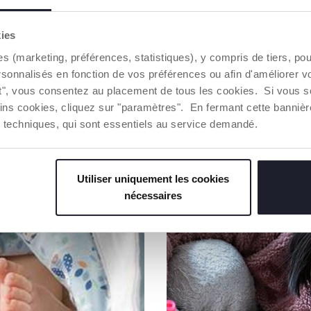
Notre coton
Coton culti
kies
sur le marc
des princi
es (marketing, préférences, statistiques), y compris de tiers, p
environnem
rsonnalisés en fonction de vos préférences ou afin d'améliorer v
Toute la ch
ut", vous consentez au placement de tous les cookies. Si vous s
d'une traça
ins cookies, cliquez sur "paramètres". En fermant cette banniè
ies techniques, qui sont essentiels au service demandé.
Trouver 
Utiliser uniquement les cookies
nécessaires
NOS RECOMMANDATIONS