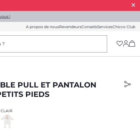
vous !
A propos de nous
Revendeurs
Conseils
Services
Chicco Club
(h
s ?
BLE PULL ET PANTALON
ETITS PIEDS
 CLAIR