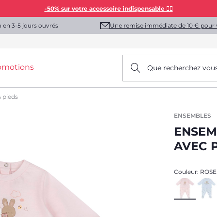
-50% sur votre accessoire indispensable 👯‍♀️
Une remise immédiate de 10 € pour 
n en 3-5 jours ouvrés
omotions
Que recherchez vou
s pieds
ENSEMBLES
ENSEM
AVEC P
Couleur:
ROSE