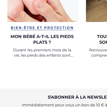
BIEN-ÊTRE ET PROTECTION
MON BÉBÉ A-T-IL LES PIEDS
TOU
PLATS ?
SO
Durant les premiers mois de la
Retrouvez
vie, les pieds des enfants sont
compren
plats. Il s'agit d'un phénomène
bébé et 
naturel.
les tout-
S'ABONNER À LA NEWSLE
Immédiatement pour vous un bon de 10 € à 