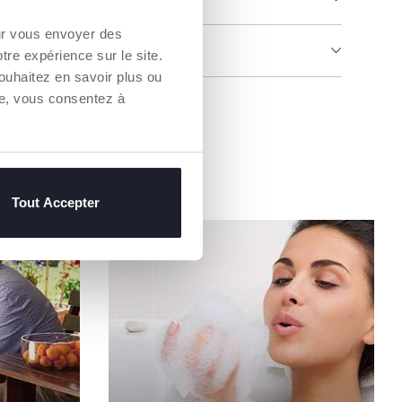
our vous envoyer des
MENTS ET INSTRUCTIONS
otre expérience sur le site.
ouhaitez en savoir plus ou
re, vous consentez à
un Revendeur
Tout Accepter