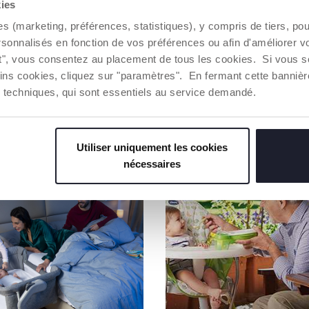
kies
es (marketing, préférences, statistiques), y compris de tiers, p
AVERTISSE
rsonnalisés en fonction de vos préférences ou afin d'améliorer v
ut", vous consentez au placement de tous les cookies. Si vous s
ins cookies, cliquez sur "paramètres". En fermant cette banniè
Trouver 
ies techniques, qui sont essentiels au service demandé.
NOS RECOMMANDATIONS
Utiliser uniquement les cookies
nécessaires