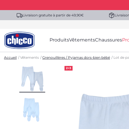
Livraison gratuite à partir de 49,90€
Livraiso
Produits
Vêtements
Chaussures
Pr
Accueil
Vêtements
Grenouillères / Pyjamas dors-bien bébé
Lot de pa
2=3