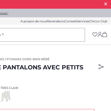
vous !
A propos de nous
Revendeurs
Conseils
Services
Chicco Club
(h
s ?
ES / PYJAMAS DORS-BIEN BÉBÉ
E PANTALONS AVEC PETITS
 TRES CLAIR