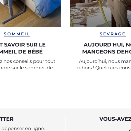
SOMMEIL
SEVRAGE
T SAVOIR SUR LE
AUJOURD'HUI, 
MMEIL DE BÉBÉ
MANGEONS DEHO
 nos conseils pour tout
Aujourd’hui, nous ma
dre sur le sommeil de
dehors ! Quelques conse
nos astuces pour aider
gérer les repas en deho
petits à passer des nuits
maison
paisibles.
TTER
VOUS-AVEZ
dépenser en ligne.