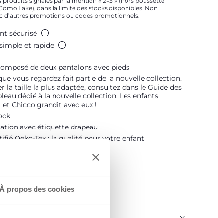
 produits signalés par la mention « 2=3 » (hors poussette
t Como Lake), dans la limite des stocks disponibles. Non
c d’autres promotions ou codes promotionnels.
nt sécurisé
simple et rapide
omposé de deux pantalons avec pieds
que vous regardez fait partie de la nouvelle collection.
r la taille la plus adaptée, consultez dans le Guide des
ableau dédié à la nouvelle collection. Les enfants
 et Chicco grandit avec eux !
lock
ation avec étiquette drapeau
tifié Oeko-Tex : la qualité pour votre enfant
À propos des cookies
U PRODUIT