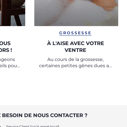
GROSSESSE
NOUS
À L'AISE AVEC VOTRE
RS !
VENTRE
ngeons
Au cours de la grossesse,
ils pour
certaines petites gênes dues au
rs de la
grossissement du ventre et de la
poitrine sont inévitables.
 BESOIN DE NOUS CONTACTER ?
Service Client [coût appel local]