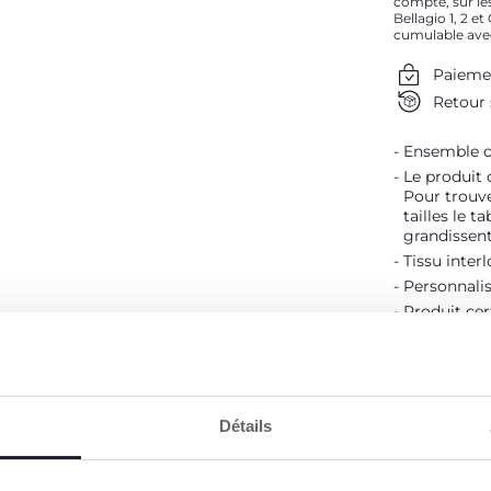
compte, sur les
Bellagio 1, 2 e
cumulable ave
Paieme
Retour 
Ensemble c
Le produit 
Pour trouve
tailles le t
grandissent
Tissu inter
Personnalis
Produit cer
Détails
Oeko-Tex
DÉTAILS D