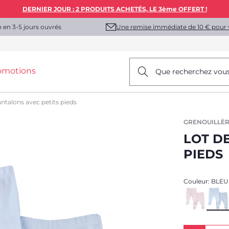
DERNIER JOUR : 2 PRODUITS ACHETÉS, LE 3ème OFFERT !
Une remise immédiate de 10 € pour 
n en 3-5 jours ouvrés
omotions
Que recherchez vou
ntalons avec petits pieds
GRENOUILLÈR
LOT D
PIEDS
Couleur:
BLEU