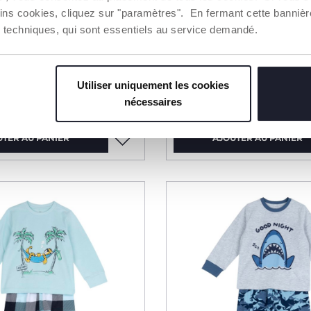
ins cookies, cliquez sur "paramètres". En fermant cette banniè
ies techniques, qui sont essentiels au service demandé.
uni
Legging évasé
Utiliser uniquement les cookies
10,99 €
nécessaires
UTER AU PANIER
AJOUTER AU PANIER