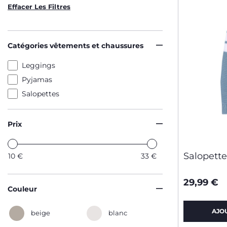
Effacer Les Filtres
Catégories vêtements et chaussures
Leggings
Pyjamas
Salopettes
Prix
Salopette
10
€
33
€
29,99 €
Couleur
AJO
beige
blanc