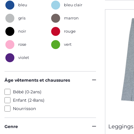
bleu
bleu clair
gris
marron
noir
rouge
rose
vert
violet
Âge vêtements et chaussures
Bébé (0-2ans)
Enfant (2-8ans)
Nourrisson
Leggings
Genre