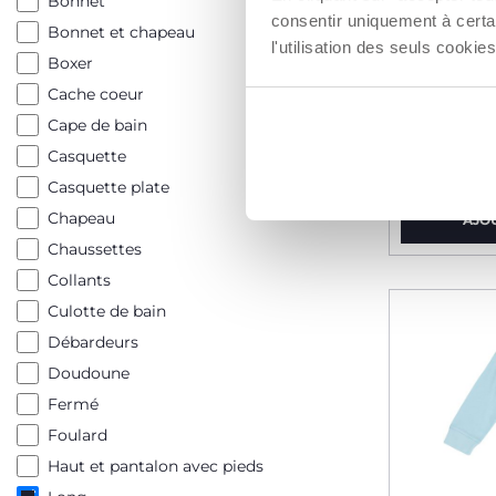
Bonnet
consentir uniquement à certa
Bonnet et chapeau
l'utilisation des seuls cook
Boxer
Cache coeur
Legging 
Cape de bain
10,99 €
Casquette
Casquette plate
Chapeau
AJO
Chaussettes
Collants
Culotte de bain
Débardeurs
Doudoune
Fermé
Foulard
Haut et pantalon avec pieds