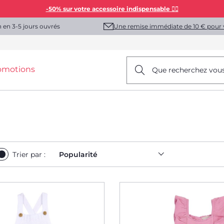
-50% sur votre accessoire indispensable 👯‍♀️
Une remise immédiate de 10 € pour 
n en 3-5 jours ouvrés
omotions
Que recherchez vou
Trier par :
Popularité