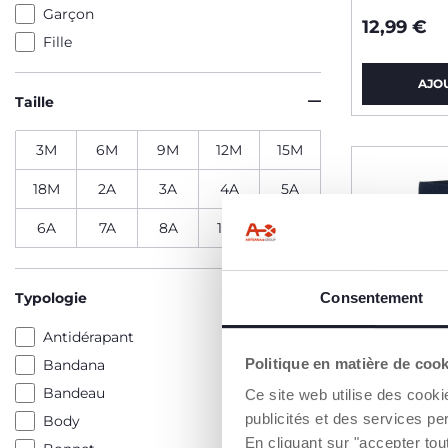
Garçon
12,99 €
Fille
AJO
Taille
3M
6M
9M
12M
15M
18M
2A
3A
4A
5A
6A
7A
8A
10A
12A
Typologie
Consentement
Antidérapant
Politique en matière de coo
Bandana
Bandeau
Ce site web utilise des cooki
publicités et des services pe
Body
En cliquant sur "accepter to