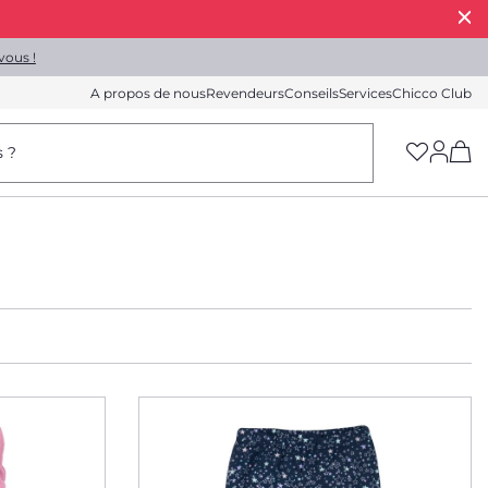
vous !
A propos de nous
Revendeurs
Conseils
Services
Chicco Club
(h
s ?