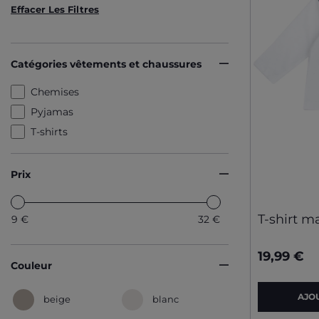
Effacer Les Filtres
Catégories vêtements et chaussures
Chemises
Pyjamas
T-shirts
Prix
T-shirt 
9
€
32
€
19,99 €
Couleur
AJO
beige
blanc