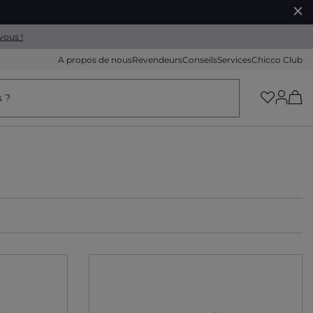
vous !
A propos de nous
Revendeurs
Conseils
Services
Chicco Club
(h
s ?