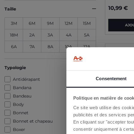
10,99 €
Taille
3M
6M
9M
12M
15M
AJO
18M
2A
3A
4A
5A
6A
7A
8A
10A
12A
Typologie
I
Consentement
Antidérapant
Vous bén
Bandana
Bandeau
Politique en matière de coo
Body
Ce site web utilise des cooki
Bonnet
publicités et des services pe
En cliqua
Bonnet et chapeau
En cliquant sur "accepter to
consentir uniquement à certa
Boxer