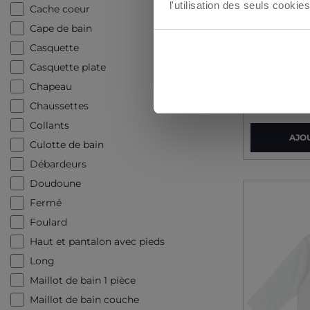
l'utilisation des seuls cook
Cache coeur
Cape de bain
Casquette
Chemise 
Casquette plate
Chapeau
29,99 €
Chaussettes
Collants
AJO
Culotte de bain
Débardeurs
Doudoune
Fermé
Foulard
Haut et pantalon avec pieds
Long
Maillot de bain 1 pièce
Maillot de bain couche