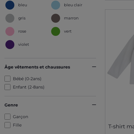
bleu
bleu clair
gris
marron
rose
vert
violet
Âge vêtements et chaussures
Bébé (0-2ans)
Enfant (2-8ans)
Genre
Garçon
Fille
T-shirt 