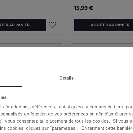
15,99 €
UTER AU PANIER
AJOUTER AU PANIER
NSCRIVEZ-VOUS À LA NEWSLETTER CHICCO
Détails
éficiez immédiatement d'une
réduction de 10€
à dépens
votre premier achat en ligne*
kies
Entrez votre adresse e-mail
es (marketing, préférences, statistiques), y compris de tiers, p
rsonnalisés en fonction de vos préférences ou afin d'améliorer v
nt sur Obtenir, vous déclarez avoir lu et accepté les termes de l
ut", vous consentez au placement de tous les cookies. Si vous s
confidentialité
ins cookies, cliquez sur "paramètres". En fermant cette banniè