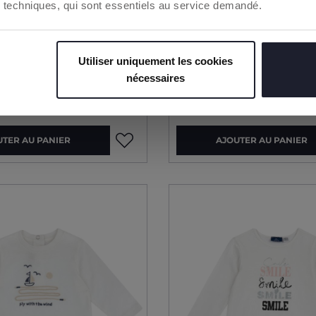
ies techniques, qui sont essentiels au service demandé.
OBTENIR
*dès 50€ d'achat
Utiliser uniquement les cookies
manches longues
Chemise manches lo
nécessaires
29,99 €
UTER AU PANIER
AJOUTER AU PANIER