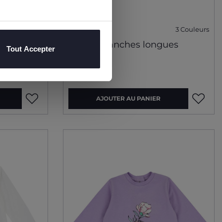
3 Couleurs
ngues
T-shirt manches longues
Tout Accepter
10,99 €
AJOUTER AU PANIER