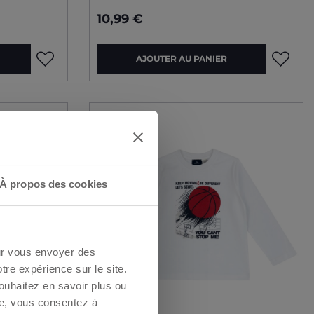
10,99 €
AJOUTER AU PANIER
 !
À propos des cookies
er lors de
our vous envoyer des
otre expérience sur le site.
a
politique de
ouhaitez en savoir plus ou
re, vous consentez à