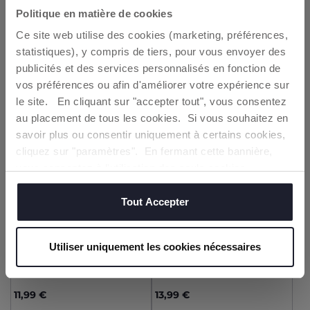
Lot de bodys
Lot de bodys
Politique en matière de cookies
Vous bénéficiez immédiatement d'une
9,99 €
12,99 €
Ce site web utilise des cookies (marketing, préférences,
réduction de 10€
à dépenser lors de votre
statistiques), y compris de tiers, pour vous envoyer des
premier achat en ligne*
AJOUTER
AJOUTER
publicités et des services personnalisés en fonction de
vos préférences ou afin d'améliorer votre expérience sur
Entrez votre adresse e-mail
le site. En cliquant sur "accepter tout", vous consentez
2=3
2=3
au placement de tous les cookies. Si vous souhaitez en
En cliquant sur Obtenir, vous déclarez avoir lu et
accepté les termes de la
politique de
savoir plus ou consentir uniquement à certains cookies,
confidentialité
cliquez sur "paramètres". En fermant cette bannière,
vous consentez à l'utilisation des seuls cookies
techniques, qui sont essentiels au service demandé.
OBTENIR
Tout Accepter
*dès 50€ d'achat
Utiliser uniquement les cookies nécessaires
+ COULEURS
Lot de bodys
Lot de bodys
11,99 €
13,99 €