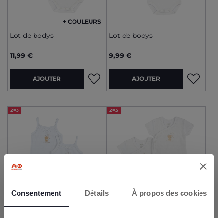
+ COULEURS
Lot de bodys
Lot de bodys
11,99 €
9,99 €
AJOUTER
AJOUTER
2=3
2=3
Consentement
Détails
À propos des cookies
INSCRIVEZ-VOUS À LA
NEWSLETTER CHICCO !