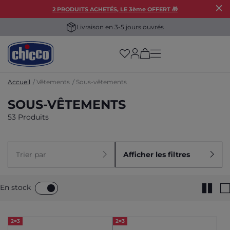
2 PRODUITS ACHETÉS, LE 3ème OFFERT 🎁
Livraison en 3-5 jours ouvrés
(has more options on
Accueil
Vêtements
Sous-vêtements
SOUS-VÊTEMENTS
53 Produits
Trier par
Afficher les filtres
En stock
2=3
2=3