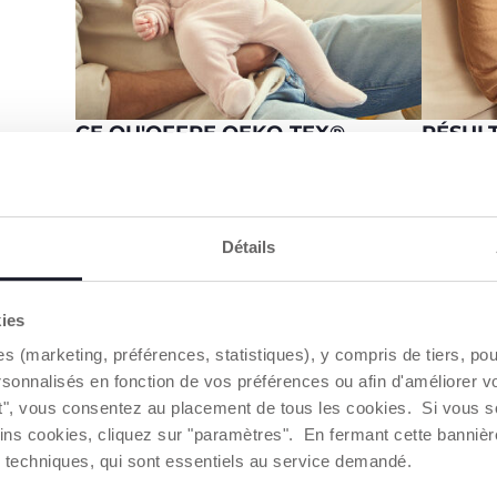
CE QU'OFFRE OEKO-TEX®
RÉSULT
MOME
OEKO-TEX Standard 100 coïncide avec
:
x
La validi
cco. La
la suite
Absence de substances nocives
: des
dique que
organis
tests et des contrôles approfondis
Détails
ien, les
vérifiée
garantissent l'absence de substances
draps
moment,
nocives pour la santé humaine.
sur l'ét
kies
Utilisation de matières premières et
La margu
d'accessoires certifiés
, surveillés et
es (marketing, préférences, statistiques), y compris de tiers, p
garantie
contrôlés.
rsonnalisés en fonction de vos préférences ou afin d'améliorer v
qualité 
Sécurité et protection de l'homme et
ut", vous consentez au placement de tous les cookies. Si vous s
de l'environnement
à toutes les
ins cookies, cliquez sur "paramètres". En fermant cette banniè
étapes de la production.
ies techniques, qui sont essentiels au service demandé.