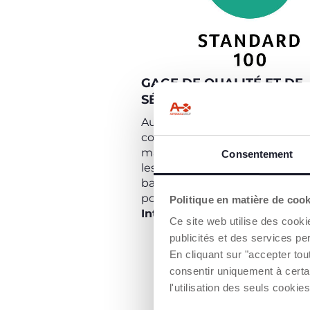
GAGE DE QUALITÉ ET DE
SÉCURITÉ ÉCOLOGIQUE
Aujourd'hui, la norme Oeko-Te
confirme l'engagement de Chi
marguerite sur l'étiquette in
Consentement
les layettes, les pyjamas dors-b
bavoirs, les couvertures et les 
possèdent cette
Certification
Politique en matière de coo
Internationale
.
Ce site web utilise des cooki
publicités et des services pe
En cliquant sur "accepter to
consentir uniquement à certa
l'utilisation des seuls cook