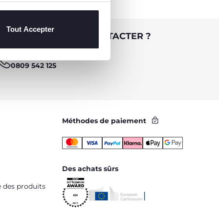
Tout Accepter
 BESOIN DE NOUS CONTACTER ?
Service Client [coût appel local]
0809 542 125
Méthodes de paiement
Des achats sûrs
é des produits