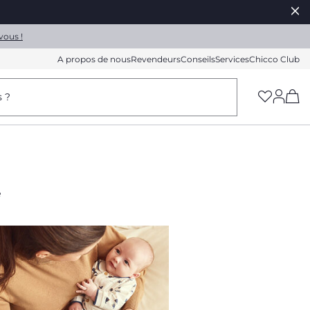
vous !
A propos de nous
Revendeurs
Conseils
Services
Chicco Club
(h
s ?
é