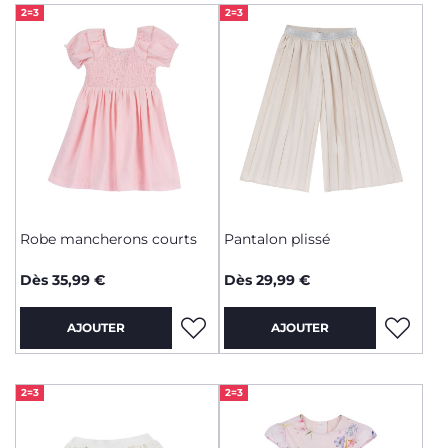
2=3
2=3
Robe mancherons courts
Pantalon plissé
Dès 35,99 €
Dès 29,99 €
AJOUTER
AJOUTER
2=3
2=3