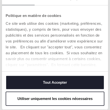
T-shirt manches courtes
Robe à manches courtes en
avec manches ballon
tulle
Politique en matière de cookies
Dès 17,99 €
Dès 37,99 €
Ce site web utilise des cookies (marketing, préférences,
statistiques), y compris de tiers, pour vous envoyer des
AJOUTER
AJOUTER
publicités et des services personnalisés en fonction de
vos préférences ou afin d'améliorer votre expérience sur
2=3
2=3
le site. En cliquant sur "accepter tout", vous consentez
au placement de tous les cookies. Si vous souhaitez en
savoir plus ou consentir uniquement à certains cookies,
cliquez sur "paramètres". En fermant cette bannière,
vous consentez à l'utilisation des seuls cookies
techniques, qui sont essentiels au service demandé.
Tout Accepter
Utiliser uniquement les cookies nécessaires
T-shirt manches courtes
Jupe à volants