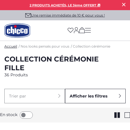
2 PRODUITS ACHETÉS, LE 3ème OFFERT 🎁
Une remise immédiate de 10 € pour vous !
(has more options on
Accueil
Nos looks pensés pour vous
Collection cérémonie
COLLECTION CÉRÉMONIE
FILLE
36 Produits
Trier par
Afficher les filtres
En stock