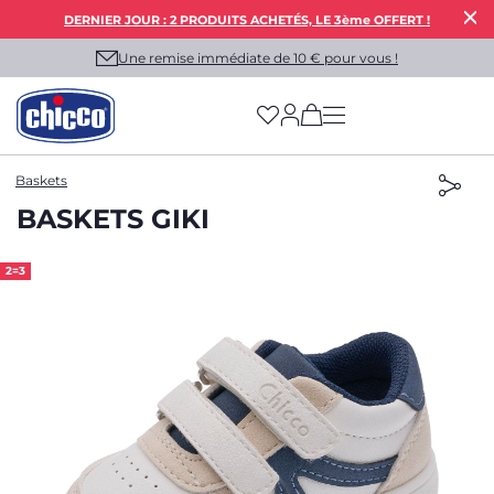
DERNIER JOUR : 2 PRODUITS ACHETÉS, LE 3ème OFFERT !
Une remise immédiate de 10 € pour vous !
(has more options on
Baskets
BASKETS GIKI
2=3