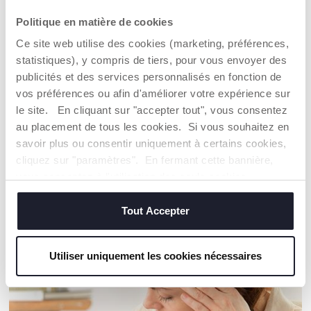
collavoration
intérieure
avec BM LAB
Politique en matière de cookies
Ce site web utilise des cookies (marketing, préférences,
DÉTAILS DU PRODUIT
statistiques), y compris de tiers, pour vous envoyer des
publicités et des services personnalisés en fonction de
vos préférences ou afin d'améliorer votre expérience sur
AVERTISSEMENTS ET INSTRUCTIONS
le site. En cliquant sur "accepter tout", vous consentez
au placement de tous les cookies. Si vous souhaitez en
Trouver un Revendeur
savoir plus ou consentir uniquement à certains cookies,
cliquez sur "paramètres". En fermant cette bannière,
vous consentez à l'utilisation des seuls cookies
techniques, qui sont essentiels au service demandé.
NOS RECOMMANDATIONS
Tout Accepter
Utiliser uniquement les cookies nécessaires