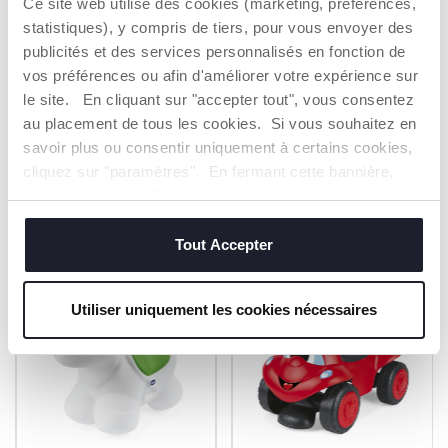
Ce site web utilise des cookies (marketing, préférences,
confidentialité
statistiques), y compris de tiers, pour vous envoyer des
publicités et des services personnalisés en fonction de
S’ABONNER À LA NEWSLETTER
vos préférences ou afin d'améliorer votre expérience sur
le site. En cliquant sur "accepter tout", vous consentez
au placement de tous les cookies. Si vous souhaitez en
savoir plus ou consentir uniquement à certains cookies,
cliquez sur "paramètres". En fermant cette bannière,
PRODUITS POUVANT VOUS
vous consentez à l'utilisation des seuls cookies
INTÉRESSER
techniques, qui sont essentiels au service demandé.
Tout Accepter
2=3
2=3
Utiliser uniquement les cookies nécessaires