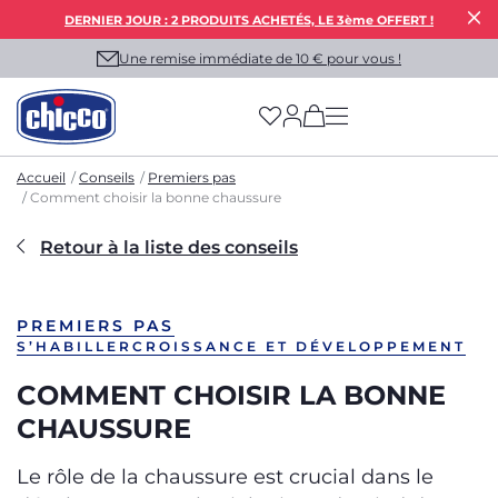
DERNIER JOUR : 2 PRODUITS ACHETÉS, LE 3ème OFFERT !
Une remise immédiate de 10 € pour vous !
(has more options on
Accueil
Conseils
Premiers pas
Comment choisir la bonne chaussure
Retour à la liste des conseils
PREMIERS PAS
S’HABILLER
CROISSANCE ET DÉVELOPPEMENT
COMMENT CHOISIR LA BONNE
CHAUSSURE
Le rôle de la chaussure est crucial dans le