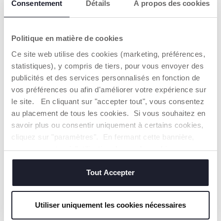
Consentement
Détails
À propos des cookies
près de bébé
.
Politique en matière de cookies
COMMENT CHOISIR LE MATELAS DU
Ce site web utilise des cookies (marketing, préférences,
NOUVEAU-NÉ
statistiques), y compris de tiers, pour vous envoyer des
publicités et des services personnalisés en fonction de
À l'achat d'un matelas pour le berceau ou le lit de
vos préférences ou afin d'améliorer votre expérience sur
bébé, il convient d'opter pour un matelas
le site. En cliquant sur "accepter tout", vous consentez
spécialement étudié. Les berceaux sont
généralement vendus avec le matelas
au placement de tous les cookies. Si vous souhaitez en
correspondant, mais il arrive parfois qu'on l'achète
savoir plus ou consentir uniquement à certains cookies,
séparément ou qu'on l'emprunte. Dans tous les cas,
cliquez sur "paramètres". En fermant cette bannière,
il convient de prêter attention à certaines
vous consentez à l'utilisation des seuls cookies
caractéristiques fondamentales pour la sécurité du
techniques, qui sont essentiels au service demandé.
nouveau-né. Tout d'abord, il est nécessaire de
Tout Accepter
vérifier la taille du matelas
: l'espace entre le
matelas et le bord du berceau (ou du lit d'enfant) ne
doit pas dépasser deux doigts afin d'éviter de créer
Utiliser uniquement les cookies nécessaires
des espaces vides potentiellement dangereux pour