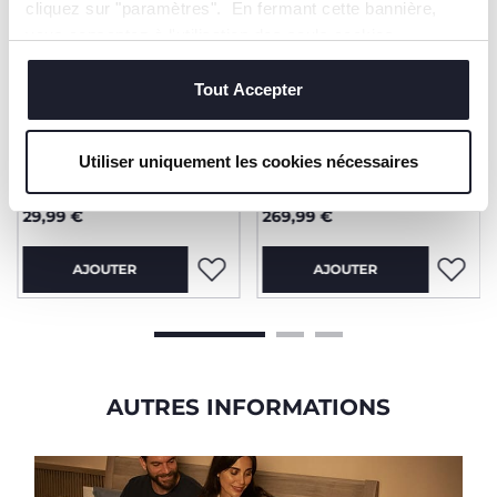
cliquez sur "paramètres". En fermant cette bannière,
vous consentez à l'utilisation des seuls cookies
techniques, qui sont essentiels au service demandé.
Tout Accepter
+ COULEURS
Utiliser uniquement les cookies nécessaires
Set 2 Draps en bambou -
Transat Baby Hug Armonia
Chicco Baby Hug
4en1
29,99 €
269,99 €
AJOUTER
AJOUTER
AUTRES INFORMATIONS