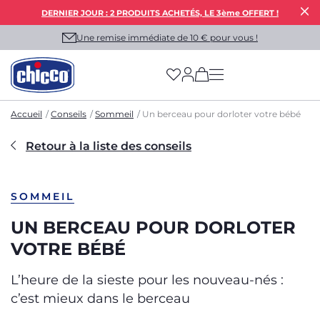
DERNIER JOUR : 2 PRODUITS ACHETÉS, LE 3ème OFFERT !
Une remise immédiate de 10 € pour vous !
(has more options on
Accueil
Conseils
Sommeil
Un berceau pour dorloter votre bébé
Retour à la liste des conseils
SOMMEIL
UN BERCEAU POUR DORLOTER
VOTRE BÉBÉ
L’heure de la sieste pour les nouveau-nés :
c’est mieux dans le berceau