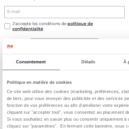
E-mail
J’accepte les conditions de
politique de
confidentialité
S’ABONNER À LA NEWSLETTER
Consentement
Détails
À 
PRODUITS POUVANT VOUS
Politique en matière de cookies
INTÉRESSER
Ce site web utilise des cookies (marketing, préférences, stat
de tiers, pour vous envoyer des publicités et des services p
2=3
2=3
fonction de vos préférences ou afin d'améliorer votre expéri
cliquant sur "accepter tout", vous consentez au placement d
Si vous souhaitez en savoir plus ou consentir uniquement à 
cliquez sur "paramètres". En fermant cette bannière, vous 