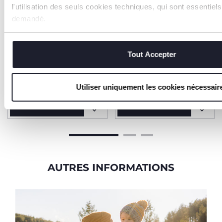
l'utilisation des seuls cookies techniques, qui sont essentiel
demandé.
Tout Accepter
Plateau de voyage
Siège-auto Quasar Fix i-
Size (125-150 cm)
24,99 €
49,99 €
Utiliser uniquement les cookies nécessair
AJOUTER
AJOUTER
AUTRES INFORMATIONS