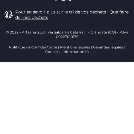
Pour en savoir plus sur le tri de vos déchets :
Que faire
de mes déchets
© 2022 - Artsana S.p.A. Via Saldarini Catelli n. 1 - Grandate (CO) - P.Iva
00227010139
Politique de confidentialité
Mentions légales
Garanties légales
Cookies
Information IA