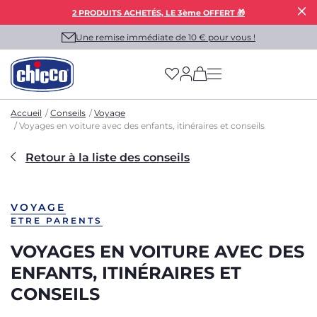
2 PRODUITS ACHETÉS, LE 3ème OFFERT 🎁
Une remise immédiate de 10 € pour vous !
(has more options on
Accueil
Conseils
Voyage
Voyages en voiture avec des enfants, itinéraires et conseils
Retour à la liste des conseils
VOYAGE
ETRE PARENTS
VOYAGES EN VOITURE AVEC DES
ENFANTS, ITINÉRAIRES ET
CONSEILS