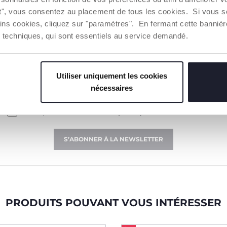
ut", vous consentez au placement de tous les cookies. Si vous s
ins cookies, cliquez sur "paramètres". En fermant cette banniè
ies techniques, qui sont essentiels au service demandé.
INSCRIVEZ-VOUS À NOTRE NEWSLETTER
Immédiatement pour vous un bon de 10€ à dépenser
sur notre site internet
Utiliser uniquement les cookies
nécessaires
E-mail
J’accepte les conditions de
politique de confidentialité
S’ABONNER À LA NEWSLETTER
PRODUITS POUVANT VOUS INTÉRESSER