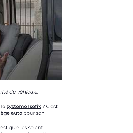
rité du véhicule.
 le
syst
ème Isofix
? C’est
iège auto
pour son
 est qu’elles soient