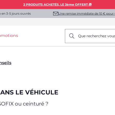
2 PRODUITS ACHETÉS, LE 3ème OFFERT 🎁
Une remise immédiate de 10 € pour 
n en 3-5 jours ouvrés
omotions
Que recherchez vou
nseils
DANS LE VÉHICULE
SOFIX ou ceinturé ?