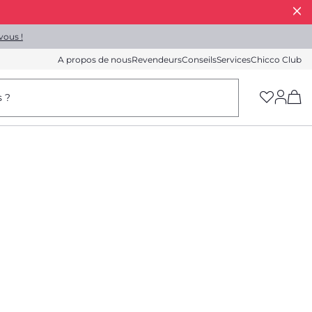
vous !
A propos de nous
Revendeurs
Conseils
Services
Chicco Club
(h
s ?