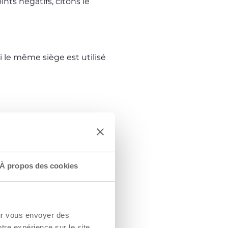
nts négatifs, citons le
si le même siège est utilisé
À propos des cookies
 suivant bien les
icule, il est fondamental
voyages en toute
our vous envoyer des
otre expérience sur le site.