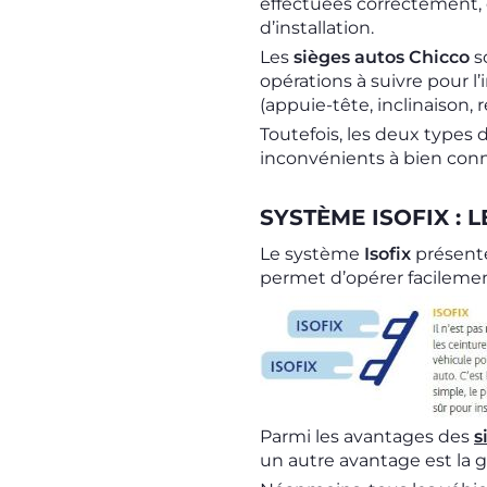
effectuées correctement, e
d’installation.
Les
sièges autos Chicco
s
opérations à suivre pour l’
(appuie-tête, inclinaison, r
Toutefois, les deux types 
inconvénients à bien conna
SYSTÈME ISOFIX : 
Le système
Isofix
présente
permet d’opérer facilement 
Parmi les avantages des
s
un autre avantage est la g