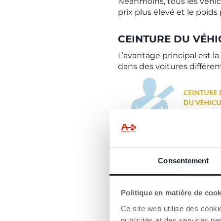
Néanmoins, tous les véhicu
prix plus élevé et le poids
CEINTURE DU VÉHIC
L’avantage principal est la
dans des voitures différen
Consentement
Les opérations d’installat
instructions afin de garant
Politique en matière de coo
Quel que soit votre choix 
d’effectuer
avec précautio
Ce site web utilise des cooki
tranquillité et en toute sé
publicités et des services pe