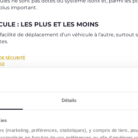
les ne sont pas dotés du système Isofix et, parmi les poi
 plus important.
ULE : LES PLUS ET LES MOINS
 facilité de déplacement d’un véhicule à l’autre, surtout 
tes.
Détails
ion doivent toutefois être réalisées avec un grand soin en
ir la sécurité de votre enfant.
kies
entre le
système Isofix ou la ceinture de sécurité
du véh
n les opérations d’installation du siège auto
pour des 
es (marketing, préférences, statistiques), y compris de tiers, p
curité.
rsonnalisés en fonction de vos préférences ou afin d'améliorer v