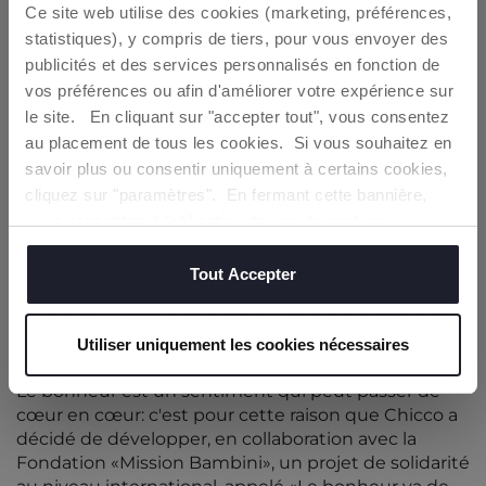
Vous bénéficiez immédiatement d'une
Ce site web utilise des cookies (marketing, préférences,
réduction de 10€
à dépenser lors de votre
statistiques), y compris de tiers, pour vous envoyer des
premier achat en ligne*
publicités et des services personnalisés en fonction de
vos préférences ou afin d'améliorer votre expérience sur
Entrez votre adresse e-mail
le site. En cliquant sur "accepter tout", vous consentez
au placement de tous les cookies. Si vous souhaitez en
En cliquant sur Obtenir, vous déclarez avoir lu et
accepté les termes de la
politique de
savoir plus ou consentir uniquement à certains cookies,
confidentialité
cliquez sur "paramètres". En fermant cette bannière,
vous consentez à l'utilisation des seuls cookies
techniques, qui sont essentiels au service demandé.
OBTENIR
Tout Accepter
*dès 50€ d'achat
Utiliser uniquement les cookies nécessaires
Le bonheur est un sentiment qui peut passer de
cœur en cœur: c'est pour cette raison que Chicco a
décidé de développer, en collaboration avec la
Fondation «Mission Bambini», un projet de solidarité