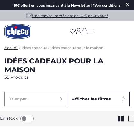
10€ offert en vous inscrivant à la Newsletter ! *Voir conditions
Une remise immédiate de 10 € pour vous !
(has more options on
Accueil
Idées cadeaux
Idées cadeaux pour la maison
IDÉES CADEAUX POUR LA
MAISON
35 Produits
Trier par
Afficher les filtres
En stock