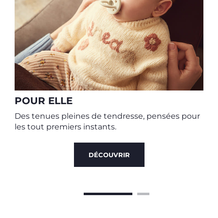
D
p
POUR ELLE
Des tenues pleines de tendresse, pensées pour
les tout premiers instants.
DÉCOUVRIR