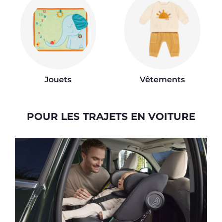
Jouets
Vêtements
POUR LES TRAJETS EN VOITURE
S
L
e
a
s
al