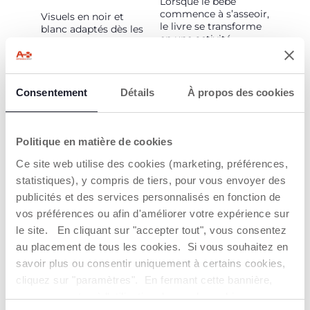
Lorsque le bébé
commence à s’asseoir,
Visuels en noir et
le livre se transforme
blanc adaptés dès les
en une activité
tout premiers mois de
interactive avec des
vie pour soutenir le
éléments sensoriels et
développement visuel
des fonctionnalités
du bébé, grâce aux
ludiques intégrées.
images en noir et
Consentement
Détails
À propos des cookies
blanc à fort
contraste.
Politique en matière de cookies
Ce site web utilise des cookies (marketing, préférences,
statistiques), y compris de tiers, pour vous envoyer des
publicités et des services personnalisés en fonction de
vos préférences ou afin d'améliorer votre expérience sur
le site. En cliquant sur "accepter tout", vous consentez
LIVRE PLIABLE
au placement de tous les cookies. Si vous souhaitez en
savoir plus ou consentir uniquement à certains cookies,
Facile à transporter : grâce
à une accroche pratique,
cliquez sur "paramètres". En fermant cette bannière,
le livre peut être attaché à
vous consentez à l'utilisation des seuls cookies
la poussette et emporté