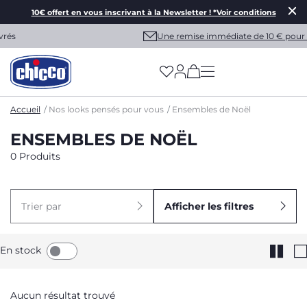
10€ offert en vous inscrivant à la Newsletter ! *Voir conditions
Une remise immédiate de 10 € pour vous !
(has more options on
Accueil
Nos looks pensés pour vous
Ensembles de Noël
ENSEMBLES DE NOËL
0 Produits
Trier par
Afficher les filtres
En stock
Aucun résultat trouvé