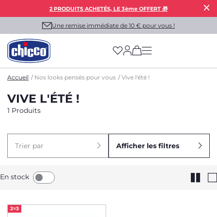
2 PRODUITS ACHETÉS, LE 3ème OFFERT 🎁
Une remise immédiate de 10 € pour vous !
(has more options on
Accueil
Nos looks pensés pour vous
Vive l'été !
VIVE L'ÉTÉ !
1 Produits
Trier par
Afficher les filtres
En stock
2=3