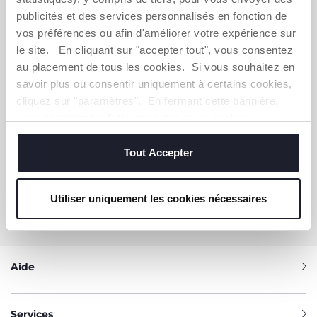
publicités et des services personnalisés en fonction de
S'ABONNER À LA NEWSLETTER
vos préférences ou afin d'améliorer votre expérience sur
Immédiatement pour vous un bon de 10 € à
le site. En cliquant sur "accepter tout", vous consentez
dépenser en ligne.
au placement de tous les cookies. Si vous souhaitez en
savoir plus ou consentir uniquement à certains cookies,
OBTENIR LA RÉDUCTION
cliquez sur "paramètres". En fermant cette bannière,
vous consentez à l'utilisation des seuls cookies
techniques, qui sont essentiels au service demandé.
Tout Accepter
VOUS-AVEZ BESOIN DE NOUS
CONTACTER ?
Utiliser uniquement les cookies nécessaires
Service Client [coût appel local]
0809 542 125
Aide
Services