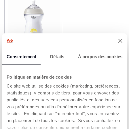
+ COULEURS
Consentement
Détails
À propos des cookies
Biberon NaturalFeeling -
6M+ - 330ML - Flux Rapide
11,99 €
Politique en matière de cookies
AJOUTER
Ce site web utilise des cookies (marketing, préférences,
statistiques), y compris de tiers, pour vous envoyer des
publicités et des services personnalisés en fonction de
LES BIBERONS CHICCO
vos préférences ou afin d'améliorer votre expérience sur
Véritable symbole de la petite enfance, le biberon est un
le site. En cliquant sur "accepter tout", vous consentez
produit indispensable tant lorsqu'il n'est pas possible
au placement de tous les cookies. Si vous souhaitez en
d'allaiter que lorsque l'on veut faciliter la transition du bébé
savoir plus ou consentir uniquement à certains cookies,
lors du sevrage. Pratiques, ergonomiques et sûrs, les