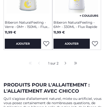
+ COULEURS
Biberon NaturalFeeling -
Biberon NaturalFeeling -
Verre - 0M+ - 150ML - Flux
6M+ - 330ML - Flux Rapide
Lent
11,99 €
11,99 €
AJOUTER
AJOUTER
1 sur 2
PRODUITS POUR L'ALLAITEMENT :
L'ALLAITEMENT AVEC CHICCO
Qu'il s'agisse d'allaitement naturel, mixte ou artificiel, vous
vous posez certainement de nombreuses questions, de