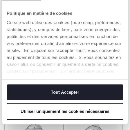
2=3
2=3
Politique en matière de cookies
Ce site web utilise des cookies (marketing, préférences,
statistiques), y compris de tiers, pour vous envoyer des
publicités et des services personnalisés en fonction de
vos préférences ou afin d'améliorer votre expérience sur
le site. En cliquant sur "accepter tout", vous consentez
au placement de tous les cookies. Si vous souhaitez en
+ COULEURS
savoir plus ou consentir uniquement à certains cookies,
Biberon NaturalFeeling -
Biberon NaturalFeeling-
cliquez sur "paramètres". En fermant cette bannière,
Verre - 0M+ - 250ML - Flux
2M+ - 250ML - Flux Moyen
Lent
vous consentez à l'utilisation des seuls cookies
13,99 €
10,99 €
techniques, qui sont essentiels au service demandé.
Tout Accepter
AJOUTER
AJOUTER
Utiliser uniquement les cookies nécessaires
2=3
2=3