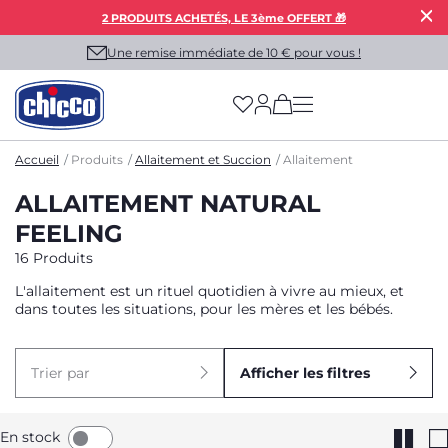
2 PRODUITS ACHETÉS, LE 3ème OFFERT 🎁
Une remise immédiate de 10 € pour vous !
(has more options on
Accueil
Produits
Allaitement et Succion
Allaitement
ALLAITEMENT NATURAL
FEELING
16 Produits
L'allaitement est un rituel quotidien à vivre au mieux, et
dans toutes les situations, pour les mères et les bébés.
Trier par
Afficher les filtres
En stock