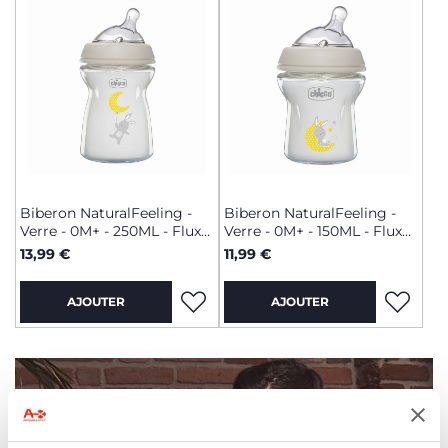
Biberon NaturalFeeling -
Biberon NaturalFeeling -
Verre - 0M+ - 250ML - Flux
Verre - 0M+ - 150ML - Flux
Lent
Lent
13,99 €
11,99 €
AJOUTER
AJOUTER