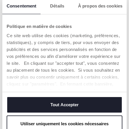
Consentement
Détails
À propos des cookies
Politique en matière de cookies
Ce site web utilise des cookies (marketing, préférences,
statistiques), y compris de tiers, pour vous envoyer des
publicités et des services personnalisés en fonction de
vos préférences ou afin d'améliorer votre expérience sur
le site. En cliquant sur "accepter tout", vous consentez
au placement de tous les cookies. Si vous souhaitez en
savoir plus ou consentir uniquement à certains cookies,
cliquez sur "paramètres". En fermant cette bannière,
vous consentez à l'utilisation des seuls cookies
TIRE-LAIT ÉLECTRIQUE STIMOLATTE
techniques, qui sont essentiels au service demandé.
Tout Accepter
Découvrir
Utiliser uniquement les cookies nécessaires