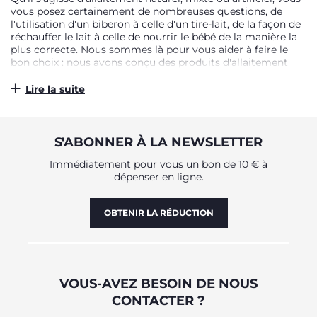
vous posez certainement de nombreuses questions, de
l'utilisation d'un biberon à celle d'un tire-lait, de la façon de
réchauffer le lait à celle de nourrir le bébé de la manière la
plus correcte. Nous sommes là pour vous aider à faire le
bon choix : nous avons conçu des produits d'allaitement
dans le but de vous aider à vivre cette étape de la
parentalité de la meilleure façon possible.
Lire la suite
POUR TOUS LES MODES
D'ALLAITEMENT
S'ABONNER À LA NEWSLETTER
L'allaitement, nous le savons, peut parfois être difficile. Par
Immédiatement pour vous un bon de 10 € à
exemple, il est difficile de trouver et de maintenir une
dépenser en ligne.
position confortable pour toutes les tétées. C'est pourquoi
nous avons conçu le coussin d'allaitement qui, grâce à sa
forme ergonomique et à son rembourrage doux, offre un
OBTENIR LA RÉDUCTION
soutien idéal pour vous et votre bébé. Mais il existe de
nombreuses façons d'allaiter. C'est pourquoi Chicco a créé
des biberons avec des tétines souples en silicone, avec
différents designs adaptés à tous les besoins, et des tire-
laits doux, avec des formes ergonomiques et des
VOUS-AVEZ BESOIN DE NOUS
revêtements en silicone, dans des modèles électriques ou
manuels en fonction de vos besoins. Outre les récipients à
CONTACTER ?
lait, nous proposons également une gamme de