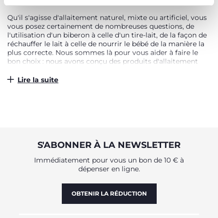
L'ALLAITEMENT AVEC CHICCO
Qu'il s'agisse d'allaitement naturel, mixte ou artificiel, vous
vous posez certainement de nombreuses questions, de
l'utilisation d'un biberon à celle d'un tire-lait, de la façon de
réchauffer le lait à celle de nourrir le bébé de la manière la
plus correcte. Nous sommes là pour vous aider à faire le
bon choix : nous avons conçu des produits d'allaitement
dans le but de vous aider à vivre cette étape de la
parentalité de la meilleure façon possible.
Lire la suite
POUR TOUS LES MODES
D'ALLAITEMENT
L'allaitement, nous le savons, peut parfois être difficile. Par
exemple, il est difficile de trouver et de maintenir une
S'ABONNER À LA NEWSLETTER
position confortable pour toutes les tétées. C'est pourquoi
nous avons conçu le coussin d'allaitement qui, grâce à sa
Immédiatement pour vous un bon de 10 € à
forme ergonomique et à son rembourrage doux, offre un
dépenser en ligne.
soutien idéal pour vous et votre bébé. Mais il existe de
nombreuses façons d'allaiter. C'est pourquoi Chicco a créé
des biberons avec des tétines souples en silicone, avec
OBTENIR LA RÉDUCTION
différents designs adaptés à tous les besoins, et des tire-
laits doux, avec des formes ergonomiques et des
revêtements en silicone, dans des modèles électriques ou