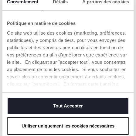
Consentement
Détails
À propos des cookies
Politique en matière de cookies
Ce site web utilise des cookies (marketing, préférences,
statistiques), y compris de tiers, pour vous envoyer des
publicités et des services personnalisés en fonction de
vos préférences ou afin d'améliorer votre expérience sur
le site. En cliquant sur "accepter tout", vous consentez
au placement de tous les cookies. Si vous souhaitez en
savoir plus ou consentir uniquement à certains cookies,
cliquez sur "paramètres". En fermant cette bannière,
vous consentez à l'utilisation des seuls cookies
TIRE-LAIT ÉLECTRIQUE STIMOLATTE
techniques, qui sont essentiels au service demandé.
Tout Accepter
Découvrir
Utiliser uniquement les cookies nécessaires
PRODUITS POUR L'ALLAITEMENT :