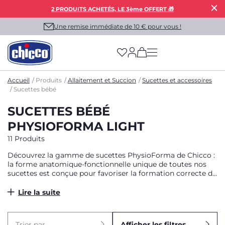
2 PRODUITS ACHETÉS, LE 3ème OFFERT 🎁
Une remise immédiate de 10 € pour vous !
(has more options on
Accueil
Produits
Allaitement et Succion
Sucettes et accessoires
Sucettes bébé
SUCETTES BÉBÉ
PHYSIOFORMA LIGHT
11 Produits
Découvrez la gamme de sucettes PhysioForma de Chicco :
la forme anatomique-fonctionnelle unique de toutes nos
sucettes est conçue pour favoriser la formation correcte de
la bouche et du palais, en entraînant les fonctions vitales de
la bouche : respiration, succion, déglutition, mastication,
Lire la suite
phonation.
Trier par
Afficher les filtres