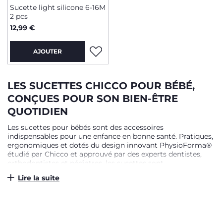
Sucette light silicone 6-16M
2 pcs
12,99 €
AJOUTER
LES SUCETTES CHICCO POUR BÉBÉ,
CONÇUES POUR SON BIEN-ÊTRE
QUOTIDIEN
Les sucettes pour bébés sont des accessoires
indispensables pour une enfance en bonne santé. Pratiques,
ergonomiques et dotés du design innovant PhysioForma®
étudié par Chicco et approuvé par des experts dentistes,
orthodontistes et pédiatres, les sucettes sont
indispensables pour soutenir l'instinct de succion de bébé,
Lire la suite
favoriser la relaxation, encourager un développement
buccal correct et entraîner les fonctions vitales de la
bouche pour une croissance saine. Ultra-légères, pour un
maximum de confort et de praticité, douces et délicates sur
la peau, les sucettes Chicco sont disponibles dans de