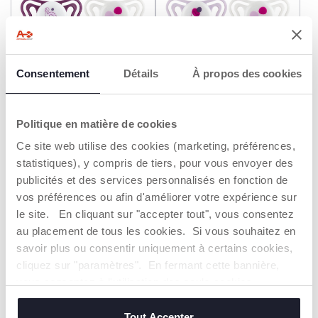
Consentement
Détails
À propos des cookies
+ COULEURS
+ COULEURS
Sucette light silicone 16-36
Sucette light silicone 2-6M
2pcs
2pcs
Politique en matière de cookies
12,99 €
12,99 €
Ce site web utilise des cookies (marketing, préférences,
statistiques), y compris de tiers, pour vous envoyer des
AJOUTER
AJOUTER
publicités et des services personnalisés en fonction de
vos préférences ou afin d'améliorer votre expérience sur
le site. En cliquant sur "accepter tout", vous consentez
2=3
NOUVEAUTÉ
2=3
NOUVEAUTÉ
au placement de tous les cookies. Si vous souhaitez en
savoir plus ou consentir uniquement à certains cookies,
cliquez sur "paramètres". En fermant cette bannière,
vous consentez à l'utilisation des seuls cookies
techniques, qui sont essentiels au service demandé.
Tout Accepter