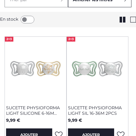
En stock
2=3
2=3
SUCETTE PHYSIOFORMA
SUCETTE PHYSIOFORMA
LIGHT SILICONE 6-16M
LIGHT SIL 16-36M 2PCS
2PCS
9,99 €
9,99 €
AJOUTER
AJOUTER