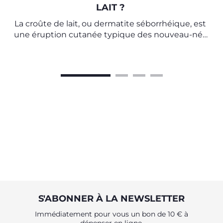
LAIT ?
La croûte de lait, ou dermatite séborrhéique, est
une éruption cutanée typique des nouveau-nés
qui disparaît généralement d'elle-même. Voici
quelques conseils pour l'aider à disparaître.
S'ABONNER À LA NEWSLETTER
Immédiatement pour vous un bon de 10 € à
dépenser en ligne.