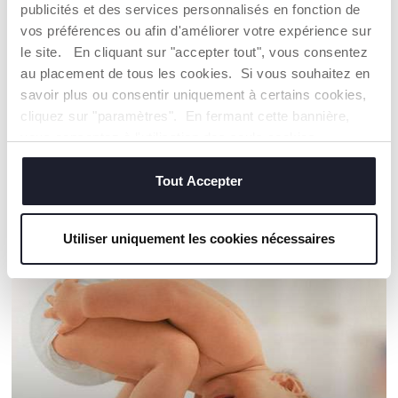
DÉTAILS DU PRODUIT
publicités et des services personnalisés en fonction de
vos préférences ou afin d'améliorer votre expérience sur
le site. En cliquant sur "accepter tout", vous consentez
AVERTISSEMENTS ET INSTRUCTIONS
au placement de tous les cookies. Si vous souhaitez en
savoir plus ou consentir uniquement à certains cookies,
Trouver un Revendeur
cliquez sur "paramètres". En fermant cette bannière,
vous consentez à l'utilisation des seuls cookies
techniques, qui sont essentiels au service demandé.
Tout Accepter
NOS RECOMMANDATIONS
Utiliser uniquement les cookies nécessaires