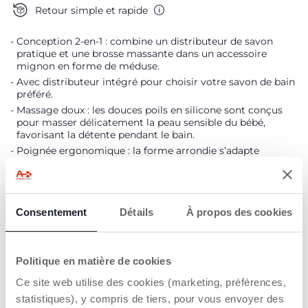
Retour simple et rapide
Conception 2-en-1 : combine un distributeur de savon
pratique et une brosse massante dans un accessoire
mignon en forme de méduse.
Avec distributeur intégré pour choisir votre savon de bain
préféré.
Massage doux : les douces poils en silicone sont conçus
pour masser délicatement la peau sensible du bébé,
favorisant la détente pendant le bain.
Poignée ergonomique : la forme arrondie s’adapte
parfaitement à la paume de votre main, offrant une prise
en main sûre même lorsque la brosse est savonneuse.
Polyvalent : idéal non seulement pour le corps, mais aussi
pour nettoyer en douceur le cuir chevelu.
Consentement
Détails
À propos des cookies
Crochet intégré pratique : équipé d'une boucle pratique
pour un accrochage facile après utilisation, permettant un
séchage rapide et ordonné.
Facile à nettoyer : peut être rincé sous l'eau courante pour
Politique en matière de cookies
une meilleure hygiène.
Ce site web utilise des cookies (marketing, préférences,
statistiques), y compris de tiers, pour vous envoyer des