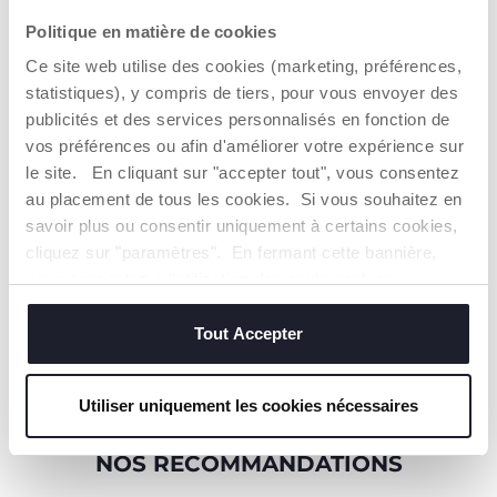
fonctions protectrices
naturelles des
Politique en matière de cookies
muqueuses nasales.
Ce site web utilise des cookies (marketing, préférences,
statistiques), y compris de tiers, pour vous envoyer des
publicités et des services personnalisés en fonction de
vos préférences ou afin d'améliorer votre expérience sur
le site. En cliquant sur "accepter tout", vous consentez
au placement de tous les cookies. Si vous souhaitez en
CYCLE LONG
CYCLE LONG
savoir plus ou consentir uniquement à certains cookies,
L'humidificateur offre
L'humidificateur offre
cliquez sur "paramètres". En fermant cette bannière,
une autonomie de
une autonomie de
vous consentez à l'utilisation des seuls cookies
plus de 8 heures
plus de 8 heures
techniques, qui sont essentiels au service demandé.
Tout Accepter
EN SAVOIR PLUS
Utiliser uniquement les cookies nécessaires
NOS RECOMMANDATIONS