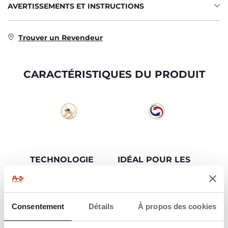
AVERTISSEMENTS ET INSTRUCTIONS
Trouver un Revendeur
CARACTÉRISTIQUES DU PRODUIT
TECHNOLOGIE
IDÉAL POUR LES
COMBINÉE
ENVIRONNEMENT
CHAUD-FROID
S CHAUDS ET LES
PIÈCES
Meilleure protection
SPACIEUSES.
Consentement
Détails
À propos des cookies
contre les bactéries et
les particules
Il aide à maintenir les
polluantes.