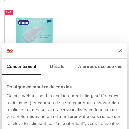
2=3
Consentement
Détails
À propos des cookies
Recharges Mouche-bébé
Soft&Easy Physioclean
Politique en matière de cookies
6,99 €
Ce site web utilise des cookies (marketing, préférences,
statistiques), y compris de tiers, pour vous envoyer des
AJOUTER
publicités et des services personnalisés en fonction de
vos préférences ou afin d'améliorer votre expérience sur
SANTÉ ET PROTECTION DES ENFANTS
le site. En cliquant sur "accepter tout", vous consentez