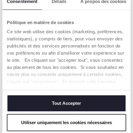
Consentement
Détails
À propos des cookies
FACILITE
FAVORISE UNE
Politique en matière de cookies
L'ALIMENTATION
NUIT DE SOMMEIL
PAISIBLE
Ce site web utilise des cookies (marketing, préférences,
statistiques), y compris de tiers, pour vous envoyer des
publicités et des services personnalisés en fonction de
vos préférences ou afin d'améliorer votre expérience sur
le site. En cliquant sur "accepter tout", vous consentez
au placement de tous les cookies. Si vous souhaitez en
savoir plus ou consentir uniquement à certains cookies,
BEC
cliquez sur "paramètres". En fermant cette bannière,
ANATOMIQUE,
vous consentez à l'utilisation des seuls cookies
AVEC
techniques, qui sont essentiels au service demandé.
OUVERTURES
Tout Accepter
LATÉRALES ANTI-
OCCLUSION
BREVETÉES
Utiliser uniquement les cookies nécessaires