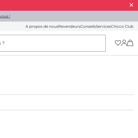
vous !
A propos de nous
Revendeurs
Conseils
Services
Chicco Club
(h
s ?