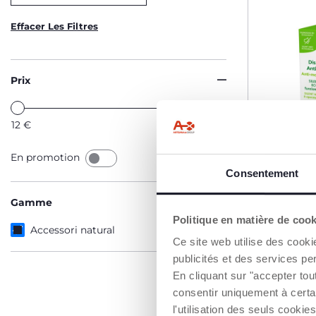
Effacer Les Filtres
Prix
12
€
13
€
En promotion
Consentement
Gamme
Politique en matière de coo
Accessori natural
Prise Ant
Ce site web utilise des cooki
Ultrasons
publicités et des services pe
12,99 €
En cliquant sur "accepter to
consentir uniquement à certa
l'utilisation des seuls cook
AJO