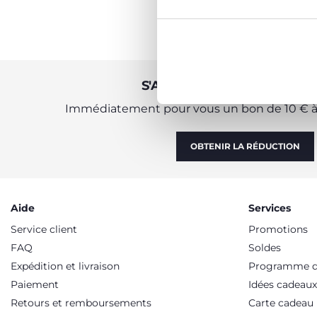
S'ABONNER À LA NEWSLE
Immédiatement pour vous un bon de 10 € à 
OBTENIR LA RÉDUCTION
Aide
Services
Service client
Promotions
FAQ
Soldes
Expédition et livraison
Programme de
Paiement
Idées cadeaux
Retours et remboursements
Carte cadeau