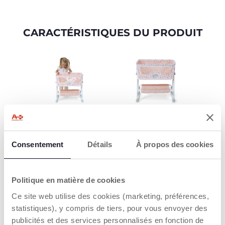
CARACTÉRISTIQUES DU PRODUIT
AFFECTIVITÉ
INSPIRÉ DU
CÉLÈBRE CHICCO
En prenant soin de son
NEXT2ME
poupon comme d’un
Consentement
Détails
À propos des cookies
vrai bébé, l’enfant
Accessoire réaliste et
exprime ses émotions,
élégant avec un cadre
développe son
métallique solide, une
empathie et construit
Politique en matière de cookies
fermeture éclair
un lien affectif fort avec
latérale, un
son univers de jeu.
Ce site web utilise des cookies (marketing, préférences,
compartiment en tissu
statistiques), y compris de tiers, pour vous envoyer des
en dessous pour
ranger tous les jouets et
publicités et des services personnalisés en fonction de