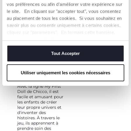
une hauteur réglable à
vos préférences ou afin d'améliorer votre expérience sur
3 positions. Facile à
le site. En cliquant sur "accepter tout", vous consentez
assembler et à plier.
au placement de tous les cookies. Si vous souhaitez en
savoir plus ou consentir uniquement à certains cookies,
cliquez sur "paramètres". En fermant cette bannière,
vous consentez à l'utilisation des seuls cookies
techniques, qui sont essentiels au service demandé.
Tout Accepter
STIMULE LE JEU
D'IMITATION ET
Utiliser uniquement les cookies nécessaires
L'IMAGINATION
Avec la ligne My First
Doll de Chicco, il est
facile et amusant pour
les enfants de créer
leur propre univers et
d'inventer des
histoires. À travers le
jeu, ils apprennent à
prendre soin des