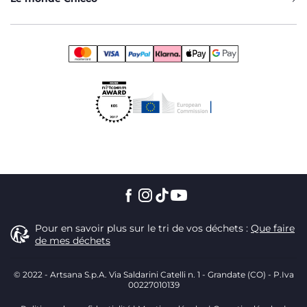
Pour en savoir plus sur le tri de vos déchets :
Que faire
de mes déchets
© 2022 - Artsana S.p.A. Via Saldarini Catelli n. 1 - Grandate (CO) - P.Iva
00227010139