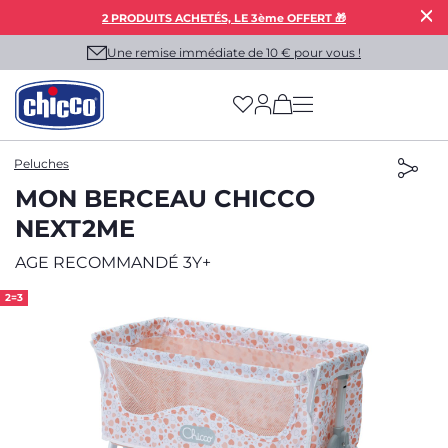
2 PRODUITS ACHETÉS, LE 3ème OFFERT 🎁
Une remise immédiate de 10 € pour vous !
(has more options on
Peluches
MON BERCEAU CHICCO
NEXT2ME
AGE RECOMMANDÉ 3Y+
2=3