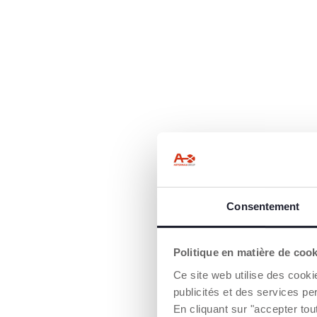
Consentement
Politique en matière de coo
SON PREMIER
Ce site web utilise des cooki
Le premier vélo q
publicités et des services pe
enfants à dévelo
En cliquant sur "accepter to
équilibre sur deu