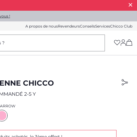
vous !
A propos de nous
Revendeurs
Conseils
Services
Chicco Club
(h
s ?
IENNE CHICCO
MMANDÉ 2-5 Y
 ARROW
duits achetés, le 3ème offert !