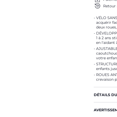
Retour 
VÉLO SANS 
acquérir fa
deux roues, 
DÉVELOPPEM
1 à 2 ans s
en l'aidant
AJUSTABLE :
caoutchouc
votre enfan
STRUCTURE :
enfants jus
ROUES ANTI
crevaison p
DÉTAILS D
AVERTISSE