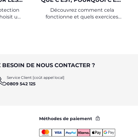
UR LES
QUE C'EST, POURQUOI C'EST
IMPORTANT
rotection
Découvrez comment cela
choisit un
fonctionne et quels exercices
tre la
faire avec votre bébé
térieur,
vec lui.
 BESOIN DE NOUS CONTACTER ?
Service Client [coût appel local]
0809 542 125
Méthodes de paiement