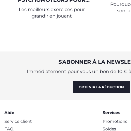
PSYCHOMOTEURS POUR
Pourquoi
CHAQUE ÉTAPE DE
Les meilleurs exercices pour
sont-i
L'ENFANCE
grandir en jouant
croiss
S'ABONNER À LA NEWSLE
Immédiatement pour vous un bon de 10 € à 
OBTENIR LA RÉDUCTION
Aide
Services
Service client
Promotions
FAQ
Soldes