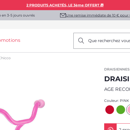
2 PRODUITS ACHETÉS, LE 3ème OFFERT 🎁
Une remise immédiate de 10 € pour 
n en 3-5 jours ouvrés
omotions
Que recherchez vou
Chicco
DRAISIENNES
DRAIS
AGE RECO
Couleur:
PINK
2 pro