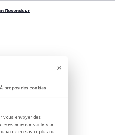
un Revendeur
À propos des cookies
 SELLE
our vous envoyer des
IQUES
otre expérience sur le site.
a selle se
ouhaitez en savoir plus ou
s'adapter à la