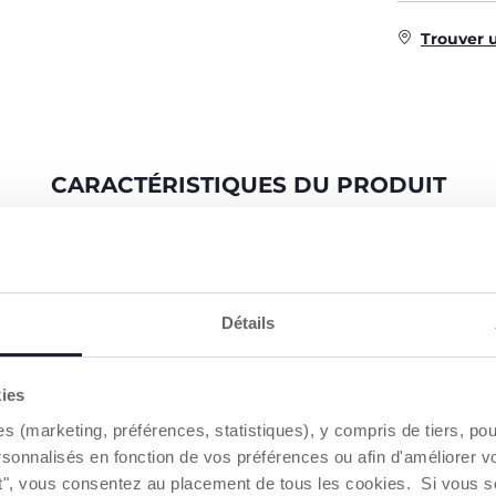
Trouver 
CARACTÉRISTIQUES DU PRODUIT
Détails
kies
 VÉLO
CADRE MÉTALLIQUE
GUIDON ET
es (marketing, préférences, statistiques), y compris de tiers, p
ULTRA-LÉGER
ERGONOM
ui aide les
rsonnalisés en fonction de vos préférences ou afin d'améliorer v
pper leur
Pour faciliter la transition vers
Le guidon et l
ut", vous consentez au placement de tous les cookies. Si vous s
x roues.
les vélos à pédales, la
règlent pour 