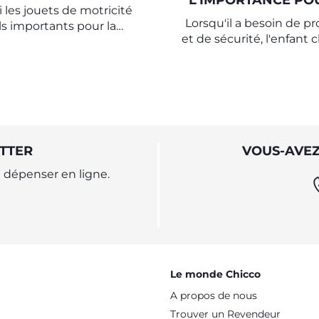
L'IMPORTANCE PO
 les jouets de motricité
ENFANTS
Lorsqu'il a besoin de p
ls importants pour la
et de sécurité, l'enfant 
ance de votre enfant ?
objet transitionnel en
maison et le monde ex
qu'il garde et emporte a
TTER
VOUS-AVEZ
dépenser en ligne.
Le monde Chicco
A propos de nous
Trouver un Revendeur