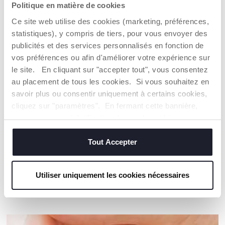
Politique en matière de cookies
Ce site web utilise des cookies (marketing, préférences,
POMPE
FACILE À
statistiques), y compris de tiers, pour vous envoyer des
MANUELLE
GONFLER
publicités et des services personnalisés en fonction de
INCLUSE !
vos préférences ou afin d'améliorer votre expérience sur
Le cheval est très
facile à gonfler à l'aide
le site. En cliquant sur "accepter tout", vous consentez
La pompe manuelle
de la pompe manuelle
est incluse dans la
au placement de tous les cookies. Si vous souhaitez en
fournie. Après l'avoir
boîte !
savoir plus ou consentir uniquement à certains cookies,
gonflé, assurez-vous
de boucher le trou
cliquez sur "paramètres". En fermant cette bannière,
avec le bouchon
vous consentez à l'utilisation des seuls cookies
fourni pour éviter que
techniques, qui sont essentiels au service demandé.
l'air ne s'écoule.
Tout Accepter
Utiliser uniquement les cookies nécessaires
NOS RECOMMANDATIONS