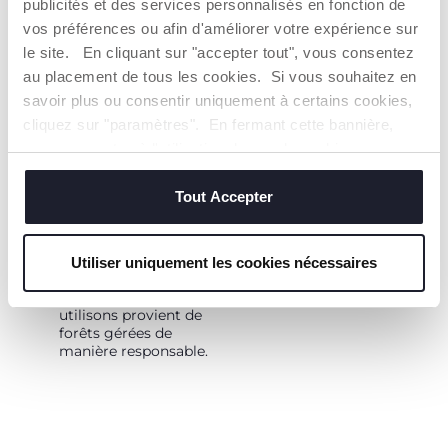
publicités et des services personnalisés en fonction de
utiles.
vos préférences ou afin d'améliorer votre expérience sur
le site. En cliquant sur "accepter tout", vous consentez
au placement de tous les cookies. Si vous souhaitez en
savoir plus ou consentir uniquement à certains cookies,
cliquez sur "paramètres". En fermant cette bannière,
vous consentez à l'utilisation des seuls cookies
techniques, qui sont essentiels au service demandé.
Tout Accepter
EMBALLAGE
Les emballages des
produits ECO+ sont
Utiliser uniquement les cookies nécessaires
recyclables et le
papier que nous
utilisons provient de
forêts gérées de
manière responsable.