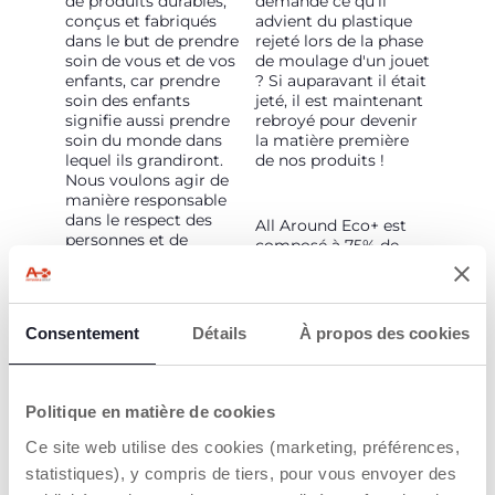
de produits durables,
demandé ce qu'il
conçus et fabriqués
advient du plastique
dans le but de prendre
rejeté lors de la phase
soin de vous et de vos
de moulage d'un jouet
enfants, car prendre
? Si auparavant il était
soin des enfants
jeté, il est maintenant
signifie aussi prendre
rebroyé pour devenir
soin du monde dans
la matière première
lequel ils grandiront.
de nos produits !
Nous voulons agir de
manière responsable
dans le respect des
All Around Eco+ est
personnes et de
composé à 75% de
l'environnement avec
plastique recyclé.
des actions concrètes
pour construire tous
ensemble un monde
Le recyclage du
Consentement
Détails
À propos des cookies
meilleur.
plastique est le
processus qui consiste
à récupérer les résidus
de la production
Politique en matière de cookies
industrielle du
Ce site web utilise des cookies (marketing, préférences,
plastique et à retraiter
la matière pour en
statistiques), y compris de tiers, pour vous envoyer des
faire des produits