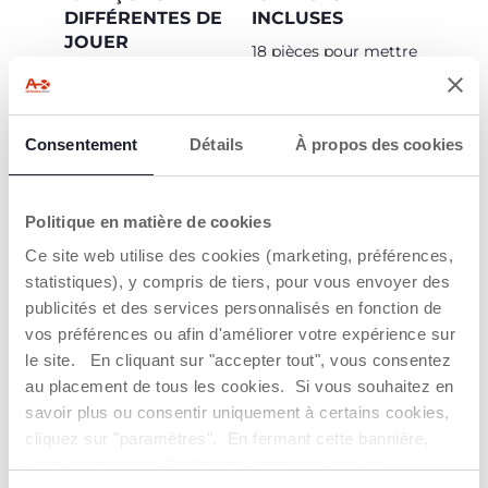
DIFFÉRENTES DE
INCLUSES
JOUER
18 pièces pour mettre
en place 10 modes de
Jeu modulaire
jeu différents
favorisant l'activité
psychomotrice avec 5
activités pour les
Consentement
Détails
À propos des cookies
bébés de 18 à 36 mois
et 5 activités pour les
enfants de 3 à 5 ans
Politique en matière de cookies
Ce site web utilise des cookies (marketing, préférences,
statistiques), y compris de tiers, pour vous envoyer des
publicités et des services personnalisés en fonction de
vos préférences ou afin d'améliorer votre expérience sur
le site. En cliquant sur "accepter tout", vous consentez
au placement de tous les cookies. Si vous souhaitez en
PLASTIQUE
savoir plus ou consentir uniquement à certains cookies,
RECYCLÉ
cliquez sur "paramètres". En fermant cette bannière,
Plastique recyclé à
vous consentez à l'utilisation des seuls cookies
partir de chutes
industrielles (4