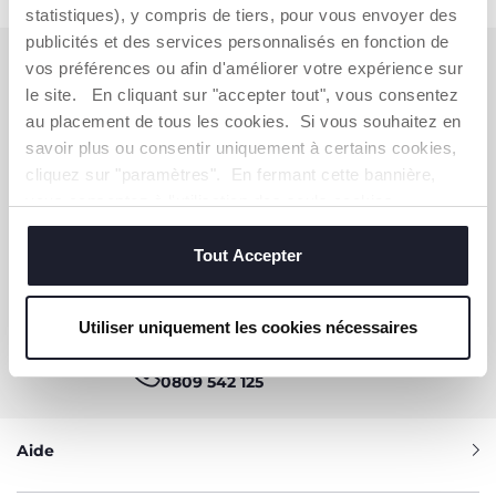
statistiques), y compris de tiers, pour vous envoyer des
publicités et des services personnalisés en fonction de
S'ABONNER À LA NEWSLETTER
vos préférences ou afin d'améliorer votre expérience sur
le site. En cliquant sur "accepter tout", vous consentez
Immédiatement pour vous un bon de 10 € à
dépenser en ligne.
au placement de tous les cookies. Si vous souhaitez en
savoir plus ou consentir uniquement à certains cookies,
cliquez sur "paramètres". En fermant cette bannière,
OBTENIR LA RÉDUCTION
vous consentez à l'utilisation des seuls cookies
techniques, qui sont essentiels au service demandé.
Tout Accepter
VOUS-AVEZ BESOIN DE NOUS
CONTACTER ?
Utiliser uniquement les cookies nécessaires
Service Client [coût appel local]
0809 542 125
Aide