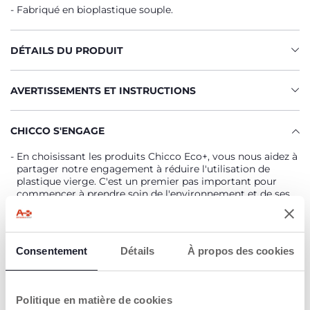
Fabriqué en bioplastique souple.
DÉTAILS DU PRODUIT
AVERTISSEMENTS ET INSTRUCTIONS
CHICCO S'ENGAGE
En choisissant les produits Chicco Eco+, vous nous aidez à
partager notre engagement à réduire l'utilisation de
plastique vierge. C'est un premier pas important pour
commencer à prendre soin de l'environnement et de ses
habitants.
Les bioplastiques proviennent de sources végétales telles
que le blé, le maïs ou la betterave. Ces matières premières
sont des déchets agricoles qui ne peuvent être utilisés
Consentement
Détails
À propos des cookies
pour l'alimentation et deviennent les meilleures
ressources pour nos produits Eco+.
Politique en matière de cookies
Nos boîtes sont recyclables et fabriquées à partir de