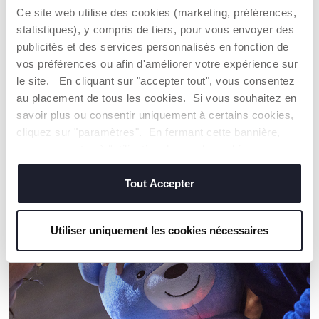
papier certifié FSC®, ce qui contribue à la protection des
Ce site web utilise des cookies (marketing, préférences,
forêts et de la biodiversité, des personnes et des
écosystèmes qui en dépendent.
statistiques), y compris de tiers, pour vous envoyer des
publicités et des services personnalisés en fonction de
vos préférences ou afin d'améliorer votre expérience sur
Trouver un Revendeur
le site. En cliquant sur "accepter tout", vous consentez
au placement de tous les cookies. Si vous souhaitez en
savoir plus ou consentir uniquement à certains cookies,
cliquez sur "paramètres". En fermant cette bannière,
NOS RECOMMANDATIONS
vous consentez à l'utilisation des seuls cookies
techniques, qui sont essentiels au service demandé.
Tout Accepter
Utiliser uniquement les cookies nécessaires