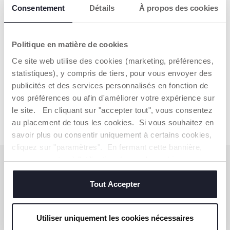
Consentement
Détails
À propos des cookies
LES HOCHETS CHICCO
Politique en matière de cookies
Les enfants apprennent ainsi à coordonner leurs
mouvements en saisissant les hochets et en les agitant !
Ce site web utilise des cookies (marketing, préférences,
statistiques), y compris de tiers, pour vous envoyer des
LES JOUETS DE PROMENADES CHICCO
publicités et des services personnalisés en fonction de
Nous savons que se déplacer peut aussi être ennuyeux et
vos préférences ou afin d'améliorer votre expérience sur
fatiguant pour un enfant. C'est pourquoi Chicco a pensé à
le site. En cliquant sur "accepter tout", vous consentez
des jouets de promenade pour le distraire et l’amuser en
balade ou en voyage.
au placement de tous les cookies. Si vous souhaitez en
Lire la suite
savoir plus ou consentir uniquement à certains cookies,
cliquez sur "paramètres". En fermant cette bannière,
vous consentez à l'utilisation des seuls cookies
S'ABONNER À LA NEWSLETTER
techniques, qui sont essentiels au service demandé.
Immédiatement pour vous un bon de 10 € à
Tout Accepter
dépenser en ligne.
OBTENIR LA RÉDUCTION
Utiliser uniquement les cookies nécessaires