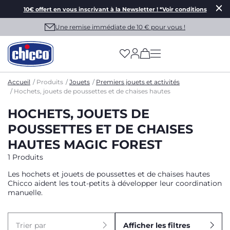
10€ offert en vous inscrivant à la Newsletter ! *Voir conditions
Une remise immédiate de 10 € pour vous !
(has more options on
Accueil
Produits
Jouets
Premiers jouets et activités
Hochets, jouets de poussettes et de chaises hautes
HOCHETS, JOUETS DE
POUSSETTES ET DE CHAISES
HAUTES MAGIC FOREST
1 Produits
Les hochets et jouets de poussettes et de chaises hautes
Chicco aident les tout-petits à développer leur coordination
manuelle.
Trier par
Afficher les filtres