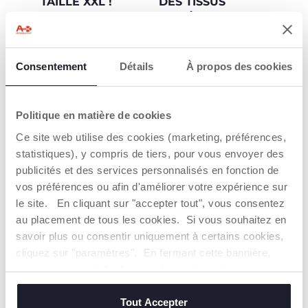
TAILLE XXL !
DES TISSUS
VARIÉS
47x40cm !
Velours doux, coton
imprimé TC et
Large et enveloppant,
papillon en feutre
il apporte du confort
Consentement
Détails
À propos des cookies
pour stimuler les sens.
dans les moments de
détente.
Politique en matière de cookies
Ce site web utilise des cookies (marketing, préférences,
statistiques), y compris de tiers, pour vous envoyer des
publicités et des services personnalisés en fonction de
vos préférences ou afin d'améliorer votre expérience sur
le site. En cliquant sur "accepter tout", vous consentez
au placement de tous les cookies. Si vous souhaitez en
DOUDOU AVEC
savoir plus ou consentir uniquement à certains cookies,
ÉLECTRONIQUE.
cliquez sur "paramètres". En fermant cette bannière,
15 minutes de
vous consentez à l'utilisation des seuls cookies
musique classique et
techniques, qui sont essentiels au service demandé.
New Age.
Tout Accepter