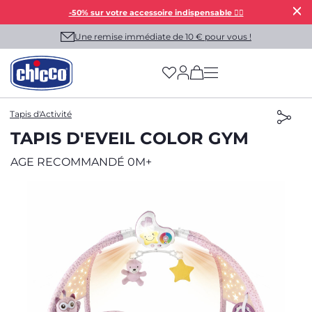
-50% sur votre accessoire indispensable 👯‍♀️
Une remise immédiate de 10 € pour vous !
(has more options on
Tapis d'Activité
TAPIS D'EVEIL COLOR GYM
AGE RECOMMANDÉ 0M+