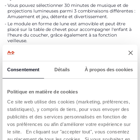
Vous pouvez sélectionner 30 minutes de musique et de
projections lumineuses parmi 3 combinaisons différentes :
Amusement et jeu, détente et divertissement.
Le module en forme de lune est amovible et peut être
placé sur la table de chevet pour accompagner l'enfant à
l'heure du coucher, grâce également à sa fonction
veilleuse.
Le tapis souple se caractérise par ses grandes dimensions
(83 cm de diamètre) et est livré avec un coussin tout doux
et ergonomique, idéal pour jouer sur le ventre ou assis ; le
tapis, le coussin et les jouets en tissu sont lavables en
Consentement
Détails
À propos des cookies
machine.
DÉTAILS DU PRODUIT
Politique en matière de cookies
Ce site web utilise des cookies (marketing, préférences,
AVERTISSEMENTS ET INSTRUCTIONS
statistiques), y compris de tiers, pour vous envoyer des
publicités et des services personnalisés en fonction de
vos préférences ou afin d'améliorer votre expérience sur
Trouver un Revendeur
le site. En cliquant sur "accepter tout", vous consentez
au placement de tous les cookies. Si vous souhaitez en