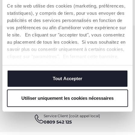
Ce site web utilise des cookies (marketing, préférences,
statistiques), y compris de tiers, pour vous envoyer des
publicités et des services personnalisés en fonction de
vos préférences ou afin d'améliorer votre expérience sur
le site. En cliquant sur "accepter tout", vous consentez
S'ABONNER À LA NEWSLETTER
au placement de tous les cookies. Si vous souhaitez en
Immédiatement pour vous un bon de 10 € à
savoir plus ou consentir uniquement à certains cookies,
dépenser en ligne.
cliquez sur "paramètres". En fermant cette bannière,
vous consentez à l'utilisation des seuls cookies
OBTENIR LA RÉDUCTION
techniques, qui sont essentiels au service demandé.
Tout Accepter
VOUS-AVEZ BESOIN DE NOUS
Utiliser uniquement les cookies nécessaires
CONTACTER ?
Service Client [coût appel local]
0809 542 125